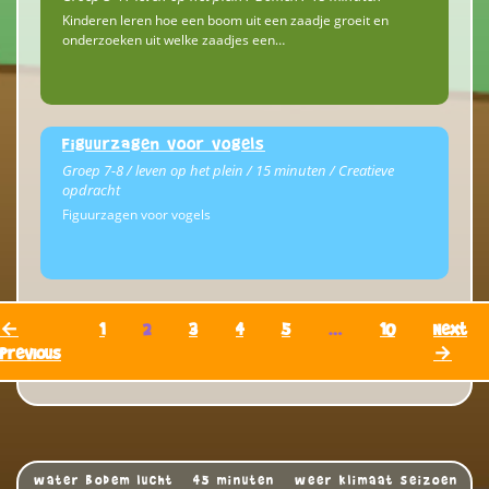
Kinderen leren hoe een boom uit een zaadje groeit en
onderzoeken uit welke zaadjes een…
Figuurzagen voor vogels
Groep 7-8 / leven op het plein / 15 minuten / Creatieve
opdracht
Figuurzagen voor vogels
←
1
2
3
4
5
…
10
Next
Previous
→
water bodem lucht
45 minuten
weer klimaat seizoen