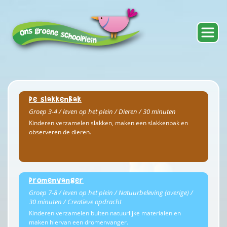
De slakkenbak
Groep 3-4 / leven op het plein / Dieren / 30 minuten
Kinderen verzamelen slakken, maken een slakkenbak en
observeren de dieren.
Dromenvanger
Groep 7-8 / leven op het plein / Natuurbeleving (overige) /
30 minuten / Creatieve opdracht
Kinderen verzamelen buiten natuurlijke materialen en
maken hiervan een dromenvanger.