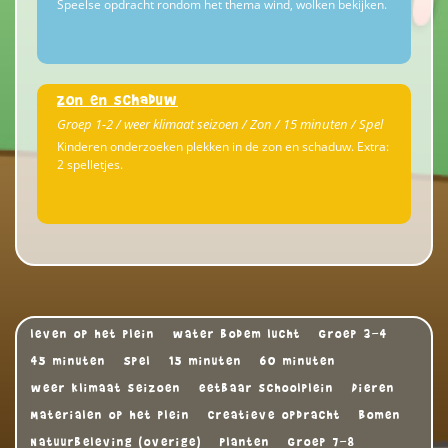
Speelse opdracht rondom het thema wind, wolken bekijken.
Zon en schaduw
Groep 1-2 / weer klimaat seizoen / Zon / 15 minuten / Spel
Kinderen onderzoeken plekken in de zon en schaduw. Extra:
2 spelletjes.
leven op het plein
water bodem lucht
Groep 3-4
45 minuten
Spel
15 minuten
60 minuten
weer klimaat seizoen
eetbaar schoolplein
Dieren
Materialen op het plein
Creatieve opdracht
Bomen
Natuurbeleving (overige)
Planten
Groep 7-8