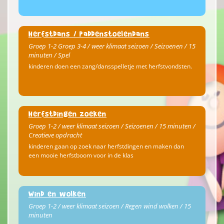
Herfstdans / paddenstoelendans
Groep 1-2 Groep 3-4 / weer klimaat seizoen / Seizoenen / 15
minuten / Spel
kinderen doen een zang/dansspelletje met herfstvondsten.
Herfstdingen zoeken
Groep 1-2 / weer klimaat seizoen / Seizoenen / 15 minuten /
Creatieve opdracht
kinderen gaan op zoek naar herfstdingen en maken dan
een mooie herfstboom voor in de klas
Wind en wolken
Groep 1-2 / weer klimaat seizoen / Regen wind wolken / 15
minuten