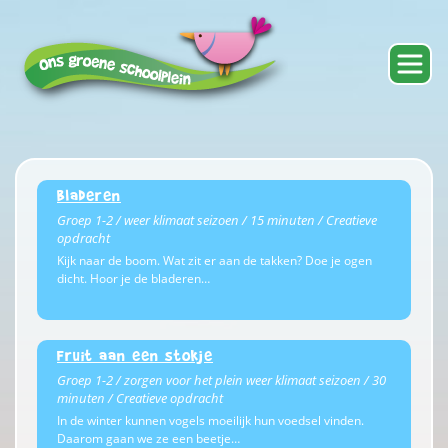
Bladeren
Groep 1-2 / weer klimaat seizoen / 15 minuten / Creatieve
opdracht
Kijk naar de boom. Wat zit er aan de takken? Doe je ogen
dicht. Hoor je de bladeren…
Fruit aan een stokje
Groep 1-2 / zorgen voor het plein weer klimaat seizoen / 30
minuten / Creatieve opdracht
In de winter kunnen vogels moeilijk hun voedsel vinden.
Daarom gaan we ze een beetje…