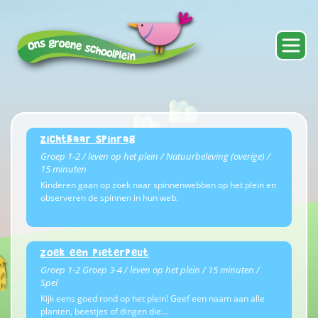
Zichtbaar Spinrag
Groep 1-2 / leven op het plein / Natuurbeleving (overige) /
15 minuten
Kinderen gaan op zoek naar spinnenwebben op het plein en
observeren de spinnen in hun web.
Zoek een Pieterpeut
Groep 1-2 Groep 3-4 / leven op het plein / 15 minuten /
Spel
Kijk eens goed rond op het plein! Geef een naam aan alle
planten, beestjes of dingen die…