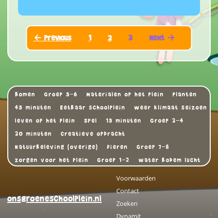
← Previous
1
2
3
Next →
Bomen
Groep 5-6
Materialen op het plein
Planten
45 minuten
Eetbaar schoolplein
weer klimaat seizoen
leven op het plein
Spel
15 minuten
Groep 3-4
30 minuten
Creatieve opdracht
Natuurbeleving (overige)
Dieren
Groep 7-8
zorgen voor het plein
Groep 1-2
water bodem lucht
Voorwaarden
Contact
onsgroeneschoolplein.nl
Zoeken
Dynamit