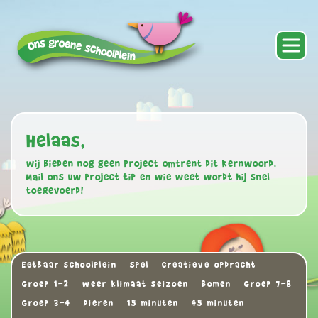
Helaas,
wij bieden nog geen project omtrent dit kernwoord.
Mail ons uw project tip en wie weet wordt hij snel
toegevoerd!
Eetbaar schoolplein
Spel
Creatieve opdracht
Groep 1-2
weer klimaat seizoen
Bomen
Groep 7-8
Groep 3-4
Dieren
15 minuten
45 minuten