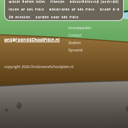
water bodem lucht
Planten
Natuurbeleving (overige)
leven op het plein
Materialen op het plein
Groep 5-6
30 minuten
zorgen voor het plein
Voorwaarden
Contact
onsgroeneschoolplein.nl
Zoeken
Dynamit
copyright 2026 OnsGroeneSchoolplein.nl