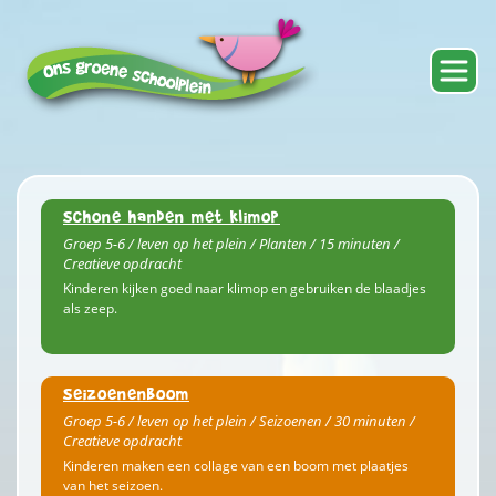
Schone handen met klimop
Groep 5-6 / leven op het plein / Planten / 15 minuten /
Creatieve opdracht
Kinderen kijken goed naar klimop en gebruiken de blaadjes
als zeep.
Seizoenenboom
Groep 5-6 / leven op het plein / Seizoenen / 30 minuten /
Creatieve opdracht
Kinderen maken een collage van een boom met plaatjes
van het seizoen.