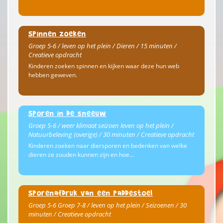
Spinnen zoeken
Groep 5-6 / leven op het plein / Dieren / 15 minuten /
Creatieve opdracht
Kinderen zoeken spinnen en kijken waar deze hun web
hebben geweven.
Sporen in de sneeuw
Groep 5-6 / weer klimaat seizoen leven op het plein /
Natuurbeleving (overige) / 30 minuten / Creatieve opdracht
Kinderen zoeken naar diersporen en bedenken van welke
dieren ze zouden kunnen zijn en hoe…
Sporenafdruk van een paddestoel
Groep 5-6 Groep 7-8 / leven op het plein / Seizoenen / 30
minuten / Creatieve opdracht