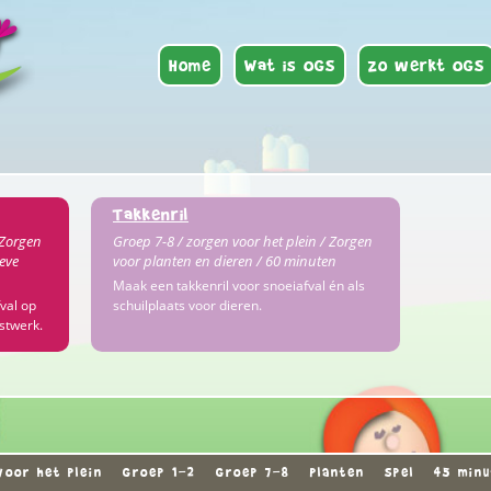
Home
Wat is OGS
Zo werkt OGS
Takkenril
 Zorgen
Groep 7-8 / zorgen voor het plein / Zorgen
eve
voor planten en dieren / 60 minuten
Maak een takkenril voor snoeiafval én als
val op
schuilplaats voor dieren.
stwerk.
voor het plein
Groep 1-2
Groep 7-8
Planten
Spel
45 min