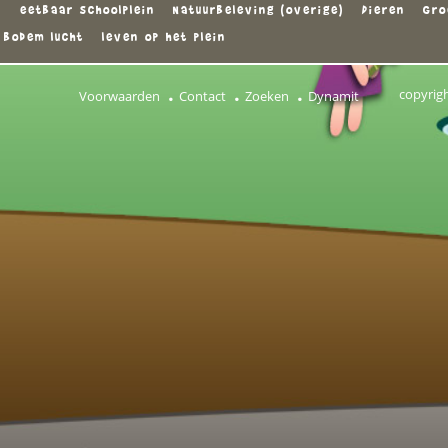
n
eetbaar schoolplein
Natuurbeleving (overige)
Dieren
Gro
 bodem lucht
leven op het plein
copyrig
Voorwaarden
Contact
Zoeken
Dynamit