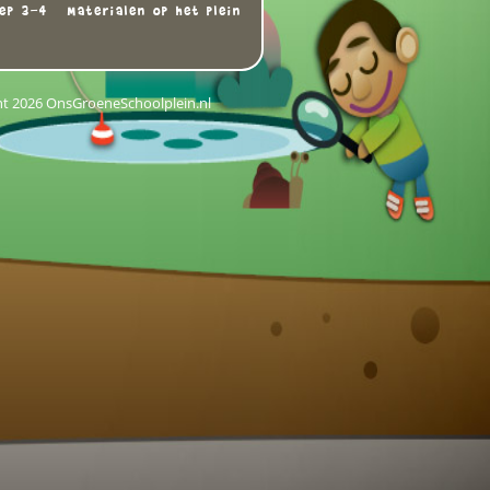
ep 3-4
Materialen op het plein
ht 2026 OnsGroeneSchoolplein.nl