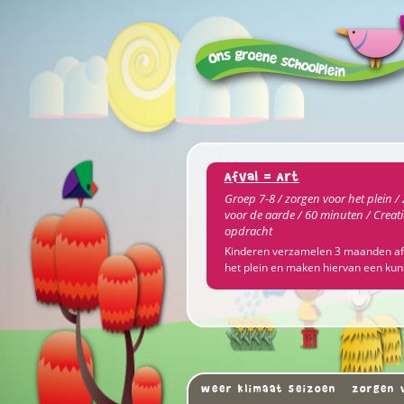
Afval = Art
Groep 7-8 / zorgen voor het plein /
voor de aarde / 60 minuten / Creati
opdracht
Kinderen verzamelen 3 maanden af
het plein en maken hiervan een kun
weer klimaat seizoen
zorgen 