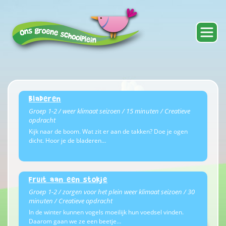
Bladeren
Groep 1-2 / weer klimaat seizoen / 15 minuten / Creatieve
opdracht
Kijk naar de boom. Wat zit er aan de takken? Doe je ogen
dicht. Hoor je de bladeren…
Fruit aan een stokje
Groep 1-2 / zorgen voor het plein weer klimaat seizoen / 30
minuten / Creatieve opdracht
In de winter kunnen vogels moeilijk hun voedsel vinden.
Daarom gaan we ze een beetje…