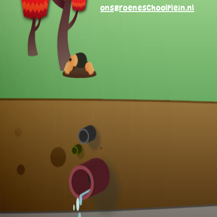
onsgroeneschoolplein.nl