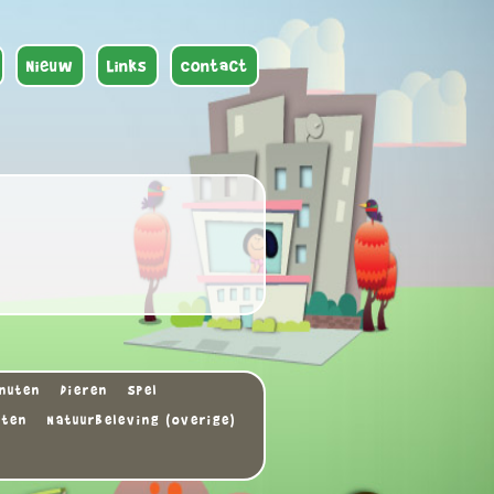
Nieuw
Links
Contact
nuten
Dieren
Spel
uten
Natuurbeleving (overige)