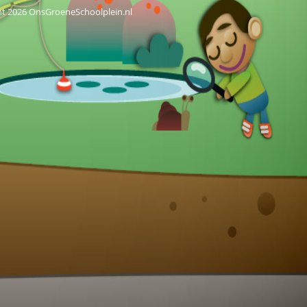
ht 2026 OnsGroeneSchoolplein.nl