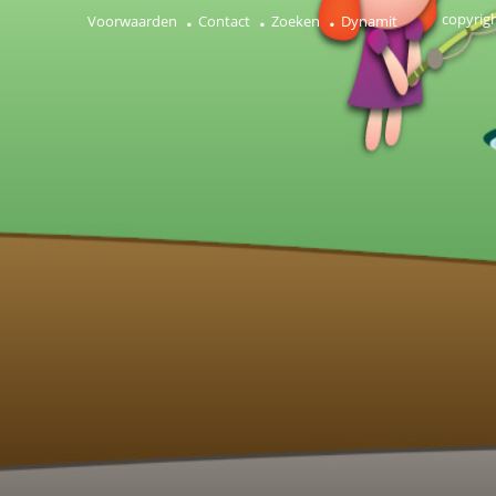
copyrig
Voorwaarden
Contact
Zoeken
Dynamit