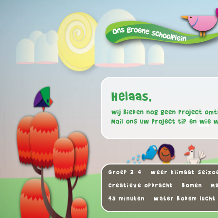
Helaas,
wij bieden nog geen project omt
Mail ons uw project tip en wie 
Groep 3-4
weer klimaat seizo
Creatieve opdracht
Bomen
Ma
45 minuten
water bodem lucht