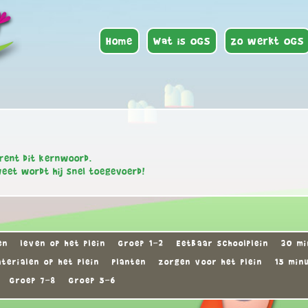
Home
Wat is OGS
Zo werkt OGS
rent dit kernwoord.
weet wordt hij snel toegevoerd!
en
leven op het plein
Groep 1-2
Eetbaar schoolplein
30 mi
terialen op het plein
Planten
zorgen voor het plein
15 min
Groep 7-8
Groep 5-6