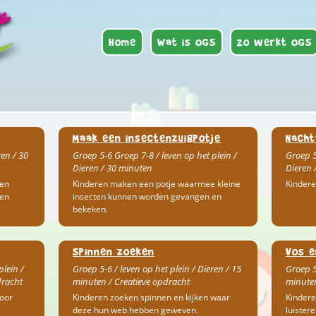
Home
Wat is OGS
Zo werkt OGS
Maak een insectenzuigpotje
Nacht
ren / 30
Groep 5-6 Groep 7-8 / leven op het plein /
Groep 5
Dieren / 30 minuten
Dieren 
ren
Kinderen maken een potje waarmee kleine
Kindere
gen
insecten kunnen worden gevangen en
bekeken.
Spinnen zoeken
Vos e
plein /
Groep 5-6 / leven op het plein / Dieren / 15
Groep 5
dracht
minuten / Creatieve opdracht
minuten
oor
Kinderen zoeken spinnen en kijken waar
Kindere
deze hun web hebben geweven.
luistere