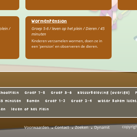
Wormenpension
plein /
Groep 5-6 / leven op het plein / Dieren / 45
minuten
Kinderen verzamelen wormen, doen ze in
een 'pension' en observeren de dieren.
hoolplein
Groep 7-8
Groep 5-6
Natuurbeleving (overige)
15 minuten
Bomen
Groep 1-2
Groep 3-4
water bodem lucht
ten
leven op het plein
copyrig
Voorwaarden
Contact
Zoeken
Dynamit