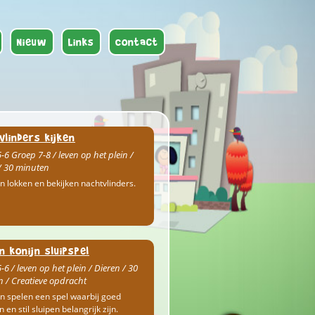
Nieuw
Links
Contact
vlinders kijken
-6 Groep 7-8 / leven op het plein /
/ 30 minuten
n lokken en bekijken nachtvlinders.
n konijn sluipspel
-6 / leven op het plein / Dieren / 30
 / Creatieve opdracht
n spelen een spel waarbij goed
n en stil sluipen belangrijk zijn.