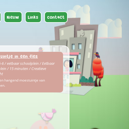
Nieuw
Links
Contact
uintje in een fles
-6 / eetbaar schoolplein / Eetbaar
lein / 15 minuten / Creatieve
ht
en hangend moestuintje van
sen.