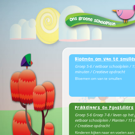
Bloemen om van te smulle
Groep 5-6 / eetbaar schoolplein / 1
minuten / Creatieve opdracht
Bloemen om van te smullen
Prikkelaars en pijnstillers
Groep 5-6 Groep 7-8 / leven op het 
eetbaar schoolplein / Planten / 15
/ Creatieve opdracht
Kinderen kijken naar en voelen aan