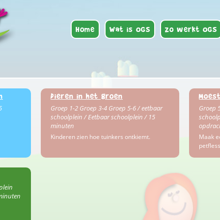
Home
Wat is OGS
Zo werkt OGS
n
Dieren in het groen
Moest
5
Groep 1-2 Groep 3-4 Groep 5-6 / eetbaar
Groep 5
schoolplein / Eetbaar schoolplein / 15
schoolp
minuten
opdrac
Kinderen zien hoe tuinkers ontkiemt.
Maak e
petfles
plein
 minuten