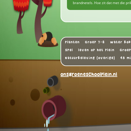
brandnetels. Hoe zit dat met die pri
Planten
Groep 7-8
water bod
Spel
leven op het plein
Groe
Natuurbeleving (overige)
45 m
onsgroeneschoolplein.nl