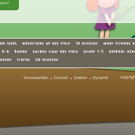
kkels?
em lucht
Materialen op het plein
15 minuten
weer klimaat s
p 5-6
Bomen
zorgen voor het plein
Groep 1-2
Eetbaar scho
inuten
Dieren
30 minuten
copyrig
Voorwaarden
Contact
Zoeken
Dynamit