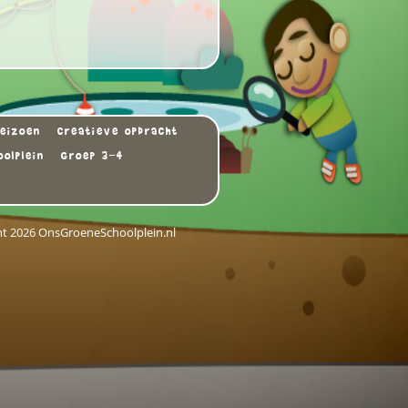
eizoen
Creatieve opdracht
olplein
Groep 3-4
ht 2026 OnsGroeneSchoolplein.nl