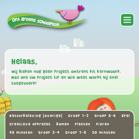
Helaas,
wij bieden nog geen project omtrent dit kernwoord.
Mail ons uw project tip en wie weet wordt hij snel
toegevoerd!
Natuurbeleving (overige)
Groep 1-2
Groep 5-6
Spel
Creatieve opdracht
Bomen
Planten
Dieren
45 minuten
Groep 3-4
Groep 7-8
30 minuten