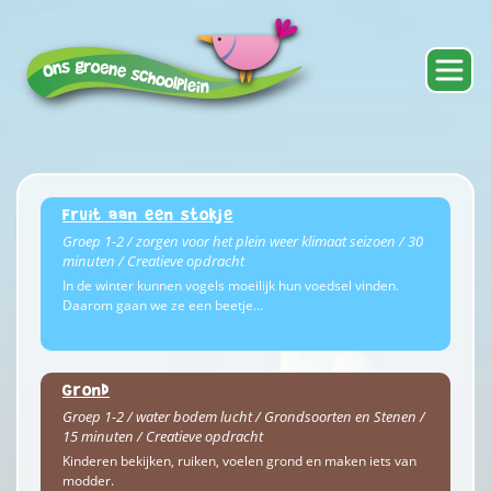
Fruit aan een stokje
Groep 1-2 / zorgen voor het plein weer klimaat seizoen / 30
minuten / Creatieve opdracht
In de winter kunnen vogels moeilijk hun voedsel vinden.
Daarom gaan we ze een beetje…
Grond
Groep 1-2 / water bodem lucht / Grondsoorten en Stenen /
15 minuten / Creatieve opdracht
Kinderen bekijken, ruiken, voelen grond en maken iets van
modder.