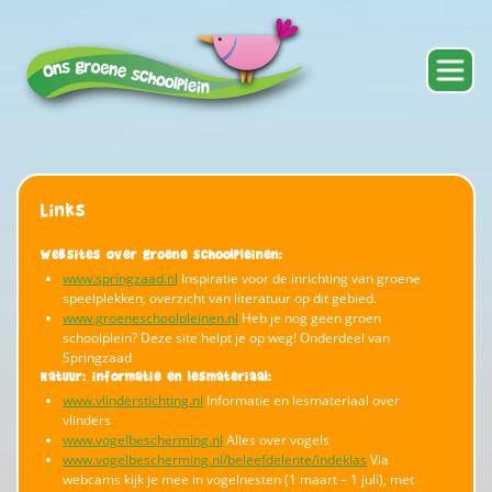
Links
Websites over groene schoolpleinen:
www.springzaad.nl
Inspiratie voor de inrichting van groene
speelplekken, overzicht van literatuur op dit gebied.
www.groeneschoolpleinen.nl
Heb je nog geen groen
schoolplein? Deze site helpt je op weg! Onderdeel van
Springzaad
Natuur: informatie en lesmateriaal:
www.vlinderstichting.nl
Informatie en lesmateriaal over
vlinders
www.vogelbescherming.nl
Alles over vogels
www.vogelbescherming.nl/beleefdelente/indeklas
Via
webcams kijk je mee in vogelnesten (1 maart – 1 juli), met