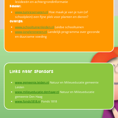
lesideeën en achtergrondinformatie
Beheer:
www.tuinreservaten.nl
Hoe maak je van je tuin (of
schoolplein) een fijne plek voor planten en dieren?
Overige:
www.schooltuinenleiden.nl
Leidse schooltuinen
www.jonglereneten.nl
Landelijk programma over gezonde
en duurzame voeding
Links naar sponsors
www.gemeente.leiden.nl
Natuur en Milieueducatie gemeente
Leiden
www.milieueducatie.denhaag.nl
Natuur en Milieueducatie
gemeente Den Haag
www.fonds1818.nl
Fonds 1818