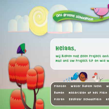
Helaas,
wij bieden nog geen project omt
Mail ons uw project tip en wie 
Planten
water bodem lucht
w
Bomen
Materialen op het plein
Dieren
Eetbaar schoolplein
N