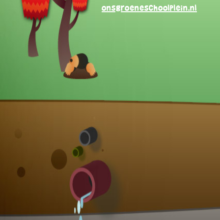
onsgroeneschoolplein.nl