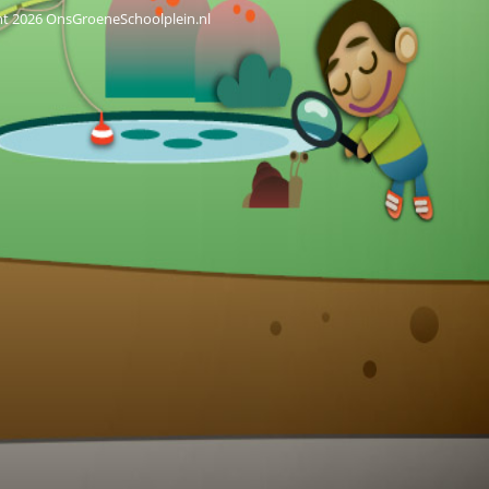
ht 2026 OnsGroeneSchoolplein.nl