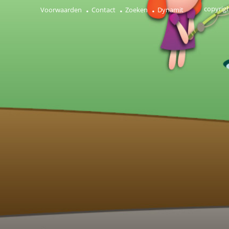
copyrig
Voorwaarden
Contact
Zoeken
Dynamit