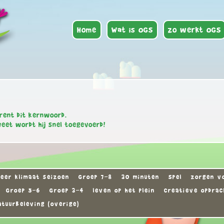
Home
Wat is OGS
Zo werkt OGS
rent dit kernwoord.
weet wordt hij snel toegevoerd!
eer klimaat seizoen
Groep 7-8
30 minuten
Spel
zorgen vo
Groep 5-6
Groep 3-4
leven op het plein
Creatieve opdrac
atuurbeleving (overige)