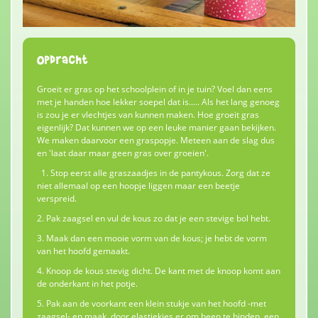
Opdracht
Groeit er gras op het schoolplein of in je tuin? Voel dan eens
met je handen hoe lekker soepel dat is..... Als het lang genoeg
is zou je er vlechtjes van kunnen maken. Hoe groeit gras
eigenlijk? Dat kunnen we op een leuke manier gaan bekijken.
We maken daarvoor een graspopje. Meteen aan de slag dus
en 'laat daar maar geen gras over groeien'.
1. Stop eerst alle graszaadjes in de pantykous. Zorg dat ze
niet allemaal op een hoopje liggen maar een beetje
verspreid.
2. Pak zaagsel en vul de kous zo dat je een stevige bol hebt.
3. Maak dan een mooie vorm van de kous; je hebt de vorm
van het hoofd gemaakt.
4. Knoop de kous stevig dicht. De kant met de knoop komt aan
de onderkant in het potje.
5. Pak aan de voorkant een klein stukje van het hoofd -met
zaagsel- en maak, door elastiekjes er om heen te binden, een