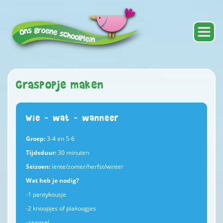
Graspopje maken
Wie – wat – wanneer
Groep:
3-4 en 5-6
Tijdsduur:
30 minuten
Seizoen:
lente/zomer/herfst/winter
Wat heb je nodig?
-1 pantykousje
-2 knoopjes of plakoogjes
-zaagsel