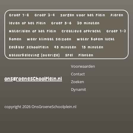
Groep 7-8
Groep 3-4
zorgen voor het plein
Dieren
leven op het plein
Groep 5-6
30 minuten
Materialen op het plein
Creatieve opdracht
Groep 1-2
Bomen
weer klimaat seizoen
water bodem lucht
Eetbaar schoolplein
45 minuten
15 minuten
Natuurbeleving (overige)
Spel
Planten
Voorwaarden
Contact
onsgroeneschoolplein.nl
Zoeken
Dynamit
copyright 2026 OnsGroeneSchoolplein.nl