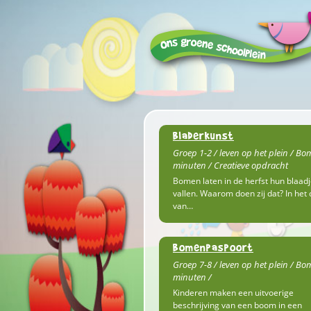
Bladerkunst
Groep 1-2 / leven op het plein / Bo
minuten / Creatieve opdracht
Bomen laten in de herfst hun blaad
vallen. Waarom doen zij dat? In het c
van…
Bomenpaspoort
Groep 7-8 / leven op het plein / Bo
minuten /
Kinderen maken een uitvoerige
beschrijving van een boom in een