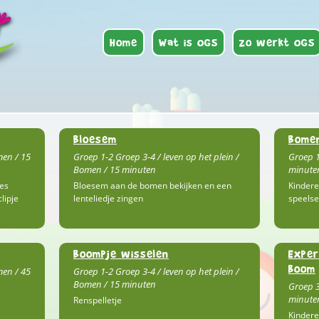
Home
Wat is OGS
Zo werkt OGS
Bloesem
Bome
men / 15
Groep 1-2 Groep 3-4 / leven op het plein /
Groep 1
Bomen / 15 minuten
minuten
jes
Bloesem aan de bomen bekijken en een
Kindere
lipje
lenteliedje zingen
speelse 
Boompje wisselen
Exper
boom
men / 45
Groep 1-2 Groep 3-4 / leven op het plein /
Bomen / 15 minuten
Groep 3
minute
Renspelletje
Kindere