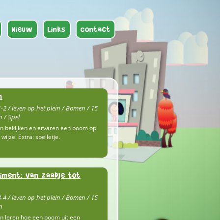
Nieuw
Links
Contact
n
-2 / leven op het plein / Bomen / 15
 / Spel
n bekijken en ervaren een boom op
wijze. Extra: spelletje.
iment: van zaadje tot
-4 / leven op het plein / Bomen / 15
n
n leren hoe een boom uit een