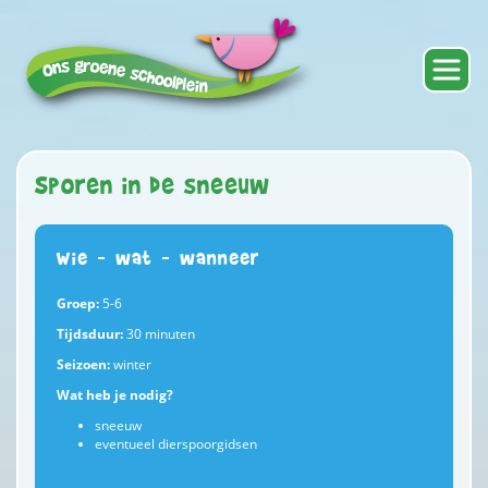
Sporen in de sneeuw
Wie – wat – wanneer
Groep:
5-6
Tijdsduur:
30 minuten
Seizoen:
winter
Wat heb je nodig?
sneeuw
eventueel dierspoorgidsen