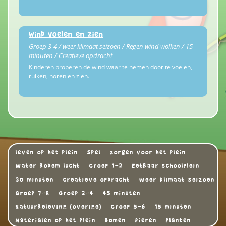
Wind voelen en zien
Groep 3-4 / weer klimaat seizoen / Regen wind wolken / 15
minuten / Creatieve opdracht
Kinderen proberen de wind waar te nemen door te voelen,
ruiken, horen en zien.
leven op het plein
Spel
zorgen voor het plein
water bodem lucht
Groep 1-2
Eetbaar schoolplein
30 minuten
Creatieve opdracht
weer klimaat seizoen
Groep 7-8
Groep 3-4
45 minuten
Natuurbeleving (overige)
Groep 5-6
15 minuten
Materialen op het plein
Bomen
Dieren
Planten