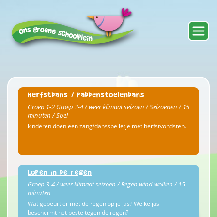
Herfstdans / paddenstoelendans
Groep 1-2 Groep 3-4 / weer klimaat seizoen / Seizoenen / 15
minuten / Spel
kinderen doen een zang/dansspelletje met herfstvondsten.
Lopen in de regen
Groep 3-4 / weer klimaat seizoen / Regen wind wolken / 15
minuten
Wat gebeurt er met de regen op je jas? Welke jas
beschermt het beste tegen de regen?