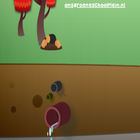
onsgroeneschoolplein.nl