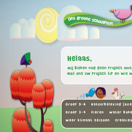
Helaas,
wij bieden nog geen project omt
Mail ons uw project tip en wie 
Groep 5-6
Natuurbeleving (ove
Groep 3-4
Dieren
water bode
weer klimaat seizoen
Creatie