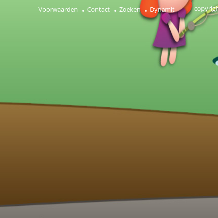
copyrig
Voorwaarden
Contact
Zoeken
Dynamit