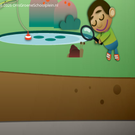
ht 2026 OnsGroeneSchoolplein.nl