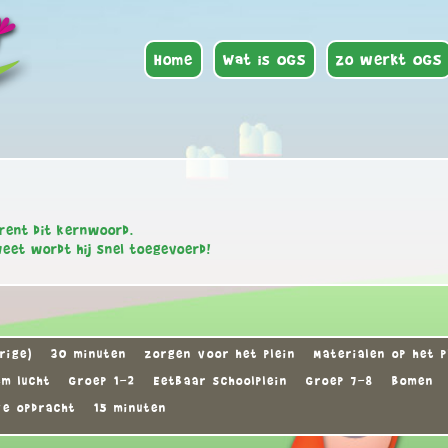
Home
Wat is OGS
Zo werkt OGS
rent dit kernwoord.
weet wordt hij snel toegevoerd!
rige)
30 minuten
zorgen voor het plein
Materialen op het p
m lucht
Groep 1-2
Eetbaar schoolplein
Groep 7-8
Bomen
ve opdracht
15 minuten