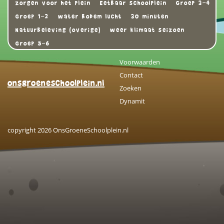
zorgen voor het plein
Eetbaar schoolplein
Groep 3-4
Groep 1-2
water bodem lucht
30 minuten
Natuurbeleving (overige)
weer klimaat seizoen
Groep 5-6
Voorwaarden
Contact
onsgroeneschoolplein.nl
Zoeken
Dynamit
copyright 2026 OnsGroeneSchoolplein.nl