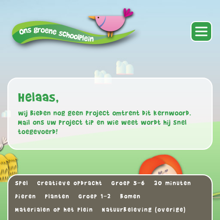
Helaas,
wij bieden nog geen project omtrent dit kernwoord.
Mail ons uw project tip en wie weet wordt hij snel
toegevoerd!
Spel
Creatieve opdracht
Groep 5-6
30 minuten
Dieren
Planten
Groep 1-2
Bomen
Materialen op het plein
Natuurbeleving (overige)