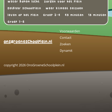
water bodem lucht
zorgen voor het plein
Eetbaar schoolplein
weer klimaat seizoen
leven op het plein
Groep 3-4
45 minuten
15 minuten
Groep 7-8
Voorwaarden
Contact
onsgroeneschoolplein.nl
Zoeken
Dynamit
copyright 2026 OnsGroeneSchoolplein.nl