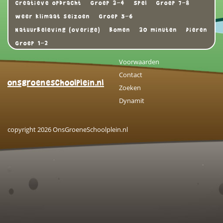
Creatieve opdracht
Groep 3-4
Spel
Groep 7-8
weer klimaat seizoen
Groep 5-6
Natuurbeleving (overige)
Bomen
30 minuten
Dieren
Groep 1-2
Voorwaarden
Contact
onsgroeneschoolplein.nl
Zoeken
Dynamit
copyright 2026 OnsGroeneSchoolplein.nl