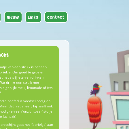
Nieuw
Links
Contact
acht
adje van een struik is net een
abriekje. Om goed te groeien
et net als jij eten en drinken
Wat drinkt een struik met
s eigenlijk: melk, limonade of iets
?
adje heeft dus voedsel nodig en
Maar dat niet alleen, hij heeft ook
nodig (en een ‘onzichtbaar’ stofje
e lucht zit)!
zon schijnt gaat het ‘fabriekje’ aan