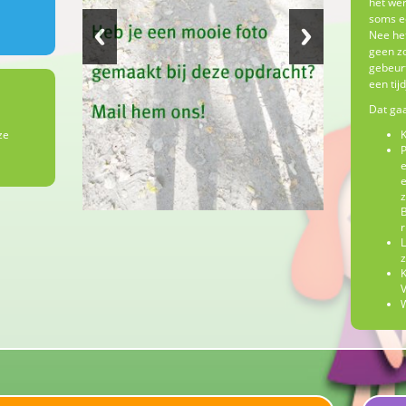
het wer
soms ee
Nee het
geen zo
gebeurt
een tij
Dat gaa
ze
K
P
e
e
z
B
r
L
z
K
V
W