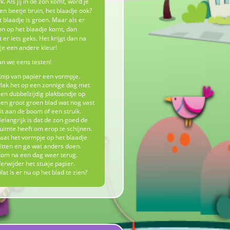
k. Als jij in de zon komt, word je
n beetje bruin, het blaadje ook?
 blaadje is groen. Maar als er
n op het blaadje komt, dan
 er iets geks. Het krijgt dan na
dje een andere kleur!
n we eens testen!
nip van papier een vormpje.
lak het op een zonnige dag met
en dubbelzijdig plakbandje op
en groot groen blad wat nog vast
it aan de boom of een struik.
elangrijk is dat de zon goed de
uimte heeft om erop te schijnen.
aat het vormpje op het blaadje
itten en ga wat anders doen.
om na een dag weer terug.
erwijder het stukje papier.
at is er nu op het blad te zien?