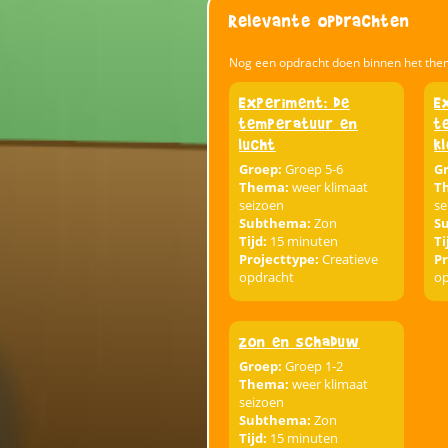
Relevante opdrachten
Nog een opdracht doen binnen het the
Experiment: de
E
temperatuur en
t
lucht
k
Groep:
Groep 5-6
G
Thema:
weer klimaat
T
seizoen
se
Subthema:
Zon
S
Tijd:
15 minuten
Ti
Projecttype:
Creatieve
Pr
opdracht
o
Zon en schaduw
Groep:
Groep 1-2
Thema:
weer klimaat
seizoen
Subthema:
Zon
Tijd:
15 minuten