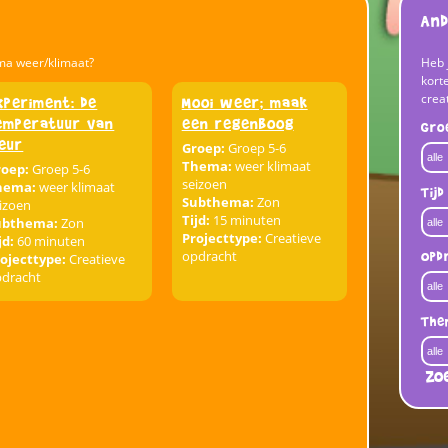
And
ma weer/klimaat?
Heb 
korte
crea
xperiment: de
Mooi weer; maak
emperatuur van
een regenboog
Gro
leur
Groep:
Groep 5-6
Thema:
weer klimaat
roep:
Groep 5-6
seizoen
hema:
weer klimaat
Tijd
Subthema:
Zon
izoen
Tijd:
15 minuten
ubthema:
Zon
Projecttype:
Creatieve
jd:
60 minuten
opdracht
Opd
ojecttype:
Creatieve
pdracht
The
Zo