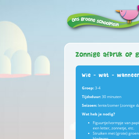
Zonnige afdruk op 
Wie – wat – wannee
Groep:
3-4
Tijdsduur:
30 minuten
Seizoen:
lente/zomer (zonnige d
Wat heb je nodig?
Figuurtje/vormpje van papie
een letter, zonnetje, etc.
Struiken met (grote) groe
bladeren.