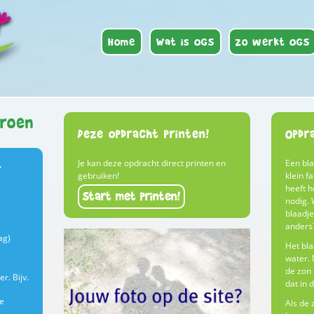
Home
Wat is OGS
Zo werkt OGS
groen
Deze opdracht printen!
Opdr
Je kan deze opdracht direct printen en
Een bla
r
gebruiken!
klein f
heeft h
Start met printen!
nodig. 
blaadje
anders
ag)
Het bla
water. 
de zon 
r. Bijv.
dat in d
ne
Als de 