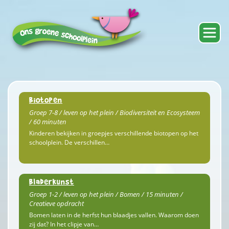
Biotopen
Groep 7-8 / leven op het plein / Biodiversiteit en Ecosysteem
/ 60 minuten
Kinderen bekijken in groepjes verschillende biotopen op het
schoolplein. De verschillen…
Bladerkunst
Groep 1-2 / leven op het plein / Bomen / 15 minuten /
Creatieve opdracht
Bomen laten in de herfst hun blaadjes vallen. Waarom doen
zij dat? In het clipje van…