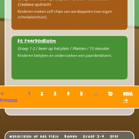
Creatieve opdracht
Kinderen maken zelf chips van aardappelen (van eigen
schoolplein/tuin) .
De paardenbloem
Groep 1-2 / leven op het plein / Planten / 15 minuten
Kinderen bekijken en onderzoeken een paardenbloem.
←
1
2
3
4
5
…
10
Next
Previous
→
Materialen op het plein
Bomen
Groep 3-4
Spel