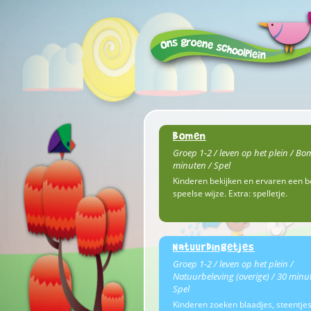
Bomen
Groep 1-2 / leven op het plein / Bo
minuten / Spel
Kinderen bekijken en ervaren een 
speelse wijze. Extra: spelletje.
Natuurdingetjes
Groep 1-2 / leven op het plein /
Natuurbeleving (overige) / 30 minu
Spel
Kinderen zoeken blaadjes, steentjes