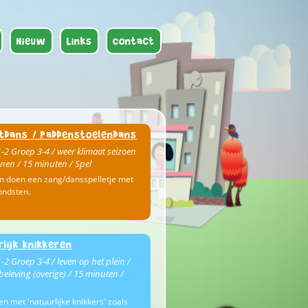
Nieuw
Links
Contact
tdans / paddenstoelendans
-2 Groep 3-4 / weer klimaat seizoen
enen / 15 minuten / Spel
n doen een zang/dansspelletje met
ondsten.
rlijk knikkeren
-2 Groep 3-4 / leven op het plein /
eleving (overige) / 15 minuten /
en met 'natuurlijke knikkers' zoals