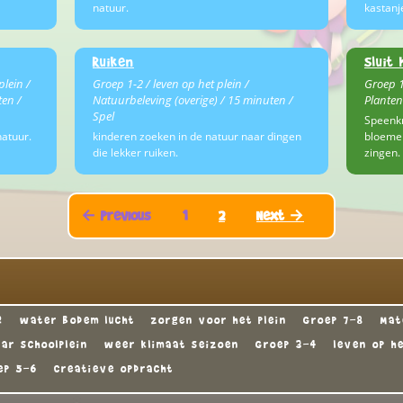
natuur.
kastanje
Ruiken
Sluit
plein /
Groep 1-2 / leven op het plein /
Groep 1
ten /
Natuurbeleving (overige) / 15 minuten /
Planten
Spel
Speenkr
atuur.
kinderen zoeken in de natuur naar dingen
bloemen
die lekker ruiken.
zingen.
← Previous
1
2
Next →
2
water bodem lucht
zorgen voor het plein
Groep 7-8
Mat
ar schoolplein
weer klimaat seizoen
Groep 3-4
leven op he
ep 5-6
Creatieve opdracht