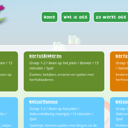
Home
Wat is OGS
Zo werkt OGS
Herfstbladeren
Herfs
men / 15
Groep 1-2 / leven op het plein / Bomen / 15
Groep 1
minuten / Spel
/ Seizo
boom op
Zoeken, bekijken, ervaren en spelen met
kindere
herfstbladeren.
herfstv
Natuurdomino
Natuu
Groep 1-2 / leven op het plein /
Groep 1
ten /
Natuurbeleving (overige) / 15 minuten /
Natuurb
Spel
Spel
, takjes
Spelletje: domino spelen met dingen uit de
Knikker