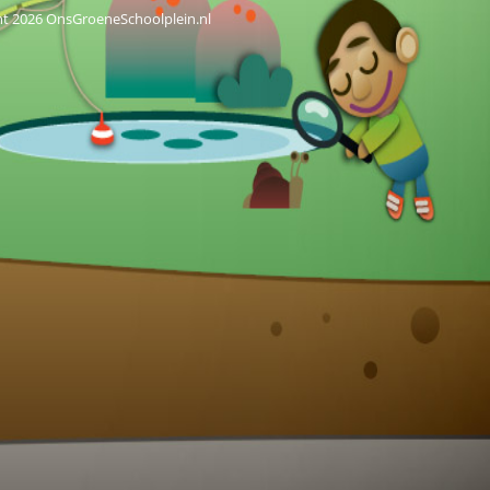
ht 2026 OnsGroeneSchoolplein.nl