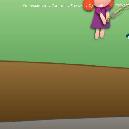
copyrig
Voorwaarden
Contact
Zoeken
Dynamit