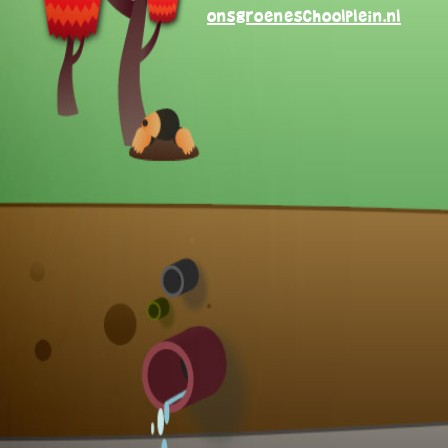
onsgroeneschoolplein.nl