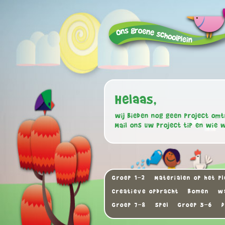
Helaas,
wij bieden nog geen project omt
Mail ons uw project tip en wie 
Groep 1-2
Materialen op het pl
Creatieve opdracht
Bomen
w
Groep 7-8
Spel
Groep 5-6