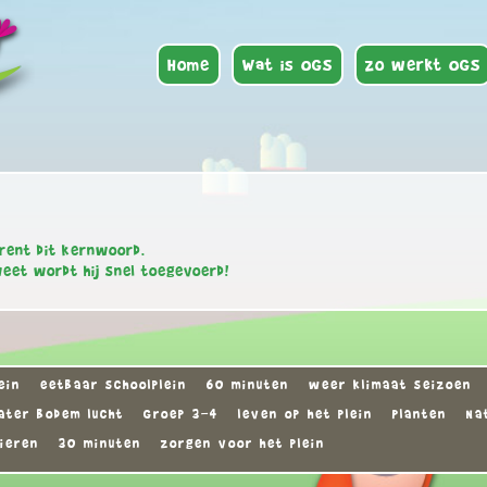
Home
Wat is OGS
Zo werkt OGS
rent dit kernwoord.
weet wordt hij snel toegevoerd!
ein
eetbaar schoolplein
60 minuten
weer klimaat seizoen
ater bodem lucht
Groep 3-4
leven op het plein
Planten
Na
Dieren
30 minuten
zorgen voor het plein