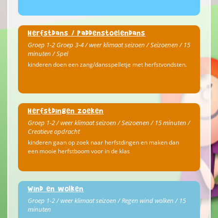
Herfstdans / paddenstoelendans
Groep 1-2 Groep 3-4 / weer klimaat seizoen / Seizoenen / 15
minuten / Spel
kinderen doen een zang/dansspelletje met herfstvondsten.
Herfstdingen zoeken
Groep 1-2 / weer klimaat seizoen / Seizoenen / 15 minuten /
Creatieve opdracht
kinderen gaan op zoek naar herfstdingen en maken dan
een mooie herfstboom voor in de klas
Wind en wolken
Groep 1-2 / weer klimaat seizoen / Regen wind wolken / 15
minuten