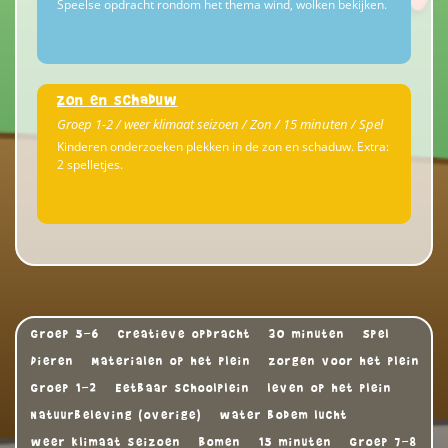
Speelse opdracht rondom het thema wind, wolken bekijken.
Zon en schaduw
Groep 1-2 / weer klimaat seizoen / Zon / 15 minuten / Spel
Kinderen onderzoeken plekken in de zon en schaduw. Extra:
2 spelletjes.
Groep 5-6
Creatieve opdracht
30 minuten
Spel
Dieren
Materialen op het plein
zorgen voor het plein
Groep 1-2
Eetbaar schoolplein
leven op het plein
Natuurbeleving (overige)
water bodem lucht
weer klimaat seizoen
Bomen
15 minuten
Groep 7-8