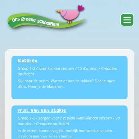
Bladeren
Groep 1-2 / weer klimaat seizoen / 15 minuten / Creatieve
opdracht
Kijk naar de boom. Wat zit er aan de takken? Doe je ogen
dicht. Hoor je de bladeren…
Fruit aan een stokje
Groep 1-2 / zorgen voor het plein weer klimaat seizoen / 30
minuten / Creatieve opdracht
In de winter kunnen vogels moeilijk hun voedsel vinden.
Daarom gaan we ze een beetje…