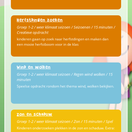
Herfstdingen zoeken
Groep 1-2 / weer klimaat seizoen / Seizoenen / 15 minuten /
Creatieve opdracht
kinderen gaan op zoek naar herfstdingen en maken dan
een mooie herfstboom voor in de klas
Wind en wolken
Groep 1-2 / weer klimaat seizoen / Regen wind wolken / 15
minuten
Speelse opdracht rondom het thema wind, wolken bekijken.
Zon en schaduw
Groep 1-2 / weer klimaat seizoen / Zon / 15 minuten / Spel
Kinderen onderzoeken plekken in de zon en schaduw. Extra: