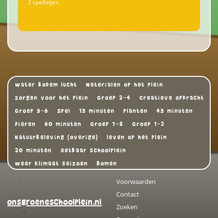
2 spelletjes.
water bodem lucht
Materialen op het plein
zorgen voor het plein
Groep 3-4
Creatieve opdracht
Groep 5-6
Spel
15 minuten
Planten
45 minuten
Dieren
60 minuten
Groep 7-8
Groep 1-2
Natuurbeleving (overige)
leven op het plein
30 minuten
eetbaar schoolplein
weer klimaat seizoen
Bomen
Voorwaarden
Contact
onsgroeneschoolplein.nl
Zoeken