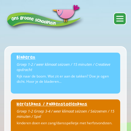
Bladeren
Groep 1-2 / weer klimaat seizoen / 15 minuten / Creatieve
opdracht
Kijk naar de boom. Wat zit er aan de takken? Doe je ogen
dicht. Hoor je de bladeren…
Herfstdans / paddenstoelendans
Groep 1-2 Groep 3-4 / weer klimaat seizoen / Seizoenen / 15
minuten / Spel
kinderen doen een zang/dansspelletje met herfstvondsten.