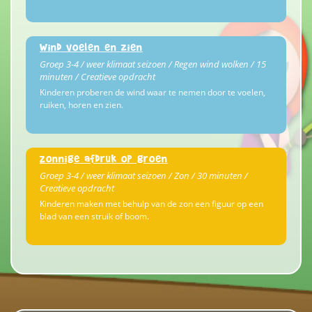
Wind voelen en zien
Groep 3-4 / weer klimaat seizoen / Regen wind wolken / 15
minuten / Creatieve opdracht
Kinderen proberen de wind waar te nemen door te voelen,
ruiken, horen en zien.
Zonnige afdruk op groen
Groep 3-4 / weer klimaat seizoen / Zon / 30 minuten /
Creatieve opdracht
Kinderen maken met behulp van de zon een figuur op een
blad van een struik of boom.