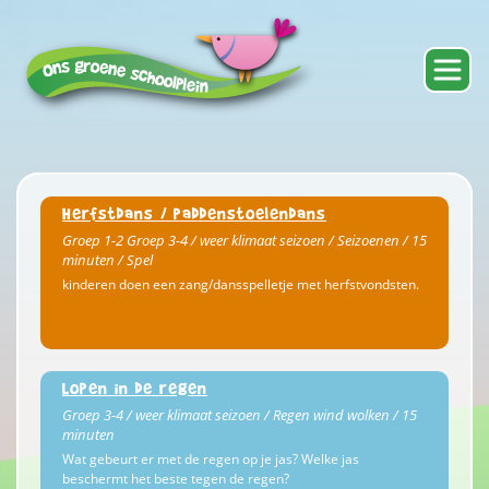
Herfstdans / paddenstoelendans
Groep 1-2 Groep 3-4 / weer klimaat seizoen / Seizoenen / 15
minuten / Spel
kinderen doen een zang/dansspelletje met herfstvondsten.
Lopen in de regen
Groep 3-4 / weer klimaat seizoen / Regen wind wolken / 15
minuten
Wat gebeurt er met de regen op je jas? Welke jas
beschermt het beste tegen de regen?