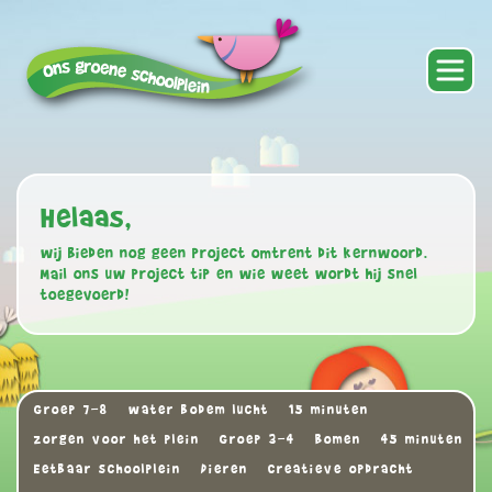
Helaas,
wij bieden nog geen project omtrent dit kernwoord.
Mail ons uw project tip en wie weet wordt hij snel
toegevoerd!
Groep 7-8
water bodem lucht
15 minuten
zorgen voor het plein
Groep 3-4
Bomen
45 minuten
Eetbaar schoolplein
Dieren
Creatieve opdracht