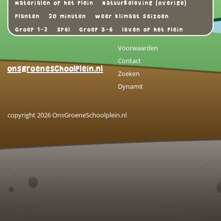
Materialen op het plein
Natuurbeleving (overige)
Planten
30 minuten
weer klimaat seizoen
Groep 1-2
Spel
Groep 5-6
leven op het plein
Voorwaarden
Contact
onsgroeneschoolplein.nl
Zoeken
Dynamit
copyright 2026 OnsGroeneSchoolplein.nl