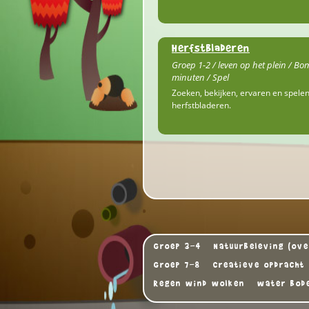
Herfstbladeren
Groep 1-2 / leven op het plein / Bo
minuten / Spel
Zoeken, bekijken, ervaren en spele
herfstbladeren.
Groep 3-4
Natuurbeleving (ove
Groep 7-8
Creatieve opdracht
Regen wind wolken
water bod