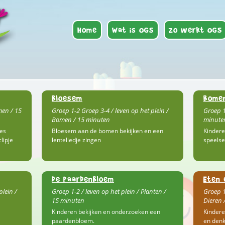
Home
Wat is OGS
Zo werkt OGS
Bloesem
Bome
men / 15
Groep 1-2 Groep 3-4 / leven op het plein /
Groep 1
Bomen / 15 minuten
minuten
jes
Bloesem aan de bomen bekijken en een
Kindere
lipje
lenteliedje zingen
speelse 
De paardenbloem
Eten 
plein /
Groep 1-2 / leven op het plein / Planten /
Groep 1
15 minuten
Dieren 
Kinderen bekijken en onderzoeken een
Kindere
paardenbloem.
en denk