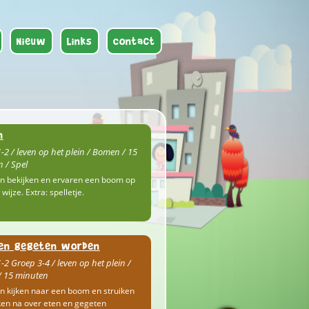
Nieuw
Links
Contact
n
-2 / leven op het plein / Bomen / 15
 / Spel
n bekijken en ervaren een boom op
wijze. Extra: spelletje.
en gegeten worden
-2 Groep 3-4 / leven op het plein /
/ 15 minuten
n kijken naar een boom en struiken
en na over eten en gegeten