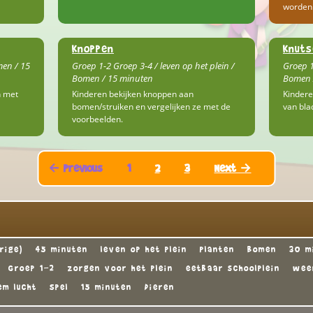
worden
Knoppen
Knuts
men / 15
Groep 1-2 Groep 3-4 / leven op het plein /
Groep 1
Bomen / 15 minuten
Bomen /
n met
Kinderen bekijken knoppen aan
Kindere
bomen/struiken en vergelijken ze met de
van bla
voorbeelden.
← Previous
1
2
3
Next →
rige)
45 minuten
leven op het plein
Planten
Bomen
30 m
Groep 1-2
zorgen voor het plein
eetbaar schoolplein
wee
em lucht
Spel
15 minuten
Dieren