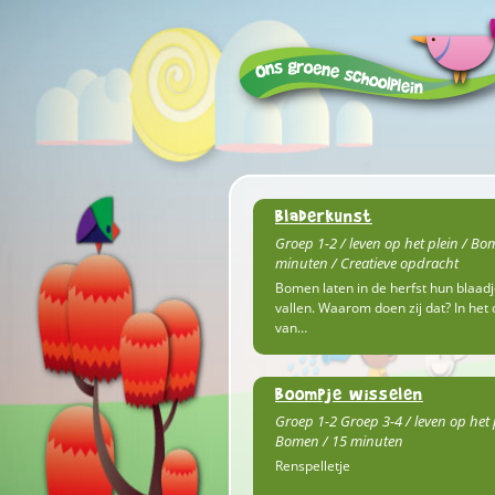
Bladerkunst
Groep 1-2 / leven op het plein / Bo
minuten / Creatieve opdracht
Bomen laten in de herfst hun blaad
vallen. Waarom doen zij dat? In het c
van…
Boompje wisselen
Groep 1-2 Groep 3-4 / leven op het 
Bomen / 15 minuten
Renspelletje