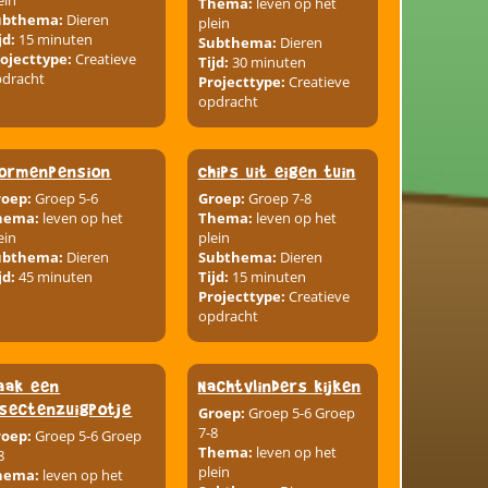
ein
Thema:
leven op het
ubthema:
Dieren
plein
jd:
15 minuten
Subthema:
Dieren
ojecttype:
Creatieve
Tijd:
30 minuten
pdracht
Projecttype:
Creatieve
opdracht
ormenpension
Chips uit eigen tuin
roep:
Groep 5-6
Groep:
Groep 7-8
hema:
leven op het
Thema:
leven op het
ein
plein
ubthema:
Dieren
Subthema:
Dieren
jd:
45 minuten
Tijd:
15 minuten
Projecttype:
Creatieve
opdracht
aak een
Nachtvlinders kijken
nsectenzuigpotje
Groep:
Groep 5-6 Groep
7-8
roep:
Groep 5-6 Groep
Thema:
leven op het
8
plein
hema:
leven op het