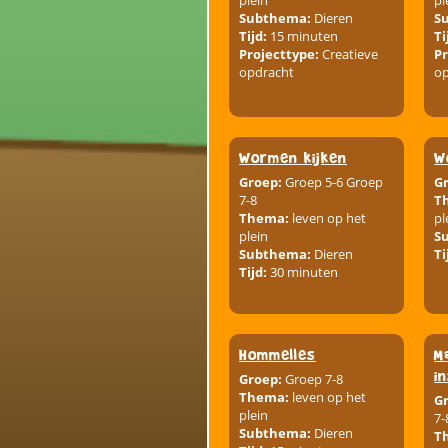
plein
pl
Subthema:
Dieren
S
Tijd:
15 minuten
Ti
Projecttype:
Creatieve
Pr
opdracht
o
Wormen kijken
W
Groep:
Groep 5-6 Groep
G
7-8
T
Thema:
leven op het
pl
plein
S
Subthema:
Dieren
Ti
Tijd:
30 minuten
Hommelles
M
i
Groep:
Groep 7-8
Thema:
leven op het
G
plein
7-
Subthema:
Dieren
T