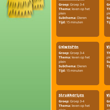
Groep:
Groep 3-4
G
Thema:
leven op het
T
plein
pl
Subthema:
Dieren
S
Tijd:
15 minuten
Ti
Galwespen
V
Groep:
Groep 3-4
T
Thema:
leven op het
pl
plein
S
Subthema:
Dieren
Ti
Tijd:
15 minuten
Struikdiertjes
V
Groep:
Groep 3-4
G
Thema:
leven op het
T