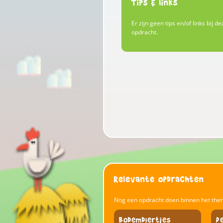
Tips & links
Er zijn geen tips en/of links bij de
opdracht.
Relevante opdrachten
Nog een opdracht doen binnen het the
Bodemdiertjes
D