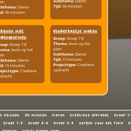
Subthema:
Dieren
ein
Tijd:
30 minuten
ubthema:
Dieren
jd:
30 minuten
ekenen met
Vlinderkastje maken
egenwormen
Groep:
Groep 7-8
Thema:
leven op het
roep:
Groep 7-8
plein
hema:
leven op het
Subthema:
Dieren
ein
Tijd:
15 minuten
ubthema:
Dieren
Projecttype:
Creatieve
jd:
15 minuten
opdracht
ojecttype:
Creatieve
pdracht
t seizoen
30 minuten
Dieren
Creatieve opdracht
Groep 7
Groep 1-2
Groep 5-6
Groep 3-4
zorgen voor het plein
E