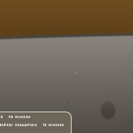
-8
45 minuten
etbaar schoolplein
15 minuten