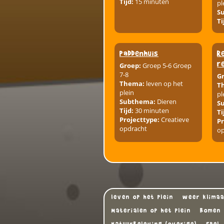
Tijd:
15 minuten
pl
S
Ti
paddenhuis
R
r
Groep:
Groep 5-6 Groep
7-8
G
Thema:
leven op het
T
plein
pl
Subthema:
Dieren
S
Tijd:
30 minuten
Ti
Projecttype:
Creatieve
Pr
opdracht
o
leven op het plein
weer klimaa
Materialen op het plein
Bomen