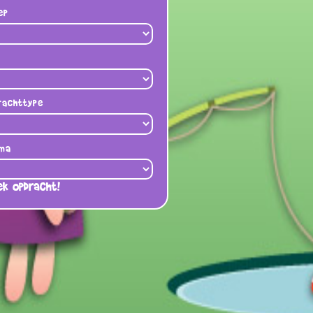
ep
rachttype
ma
ek opdracht!