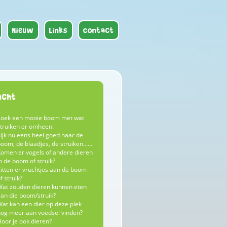
Nieuw
Links
Contact
acht
Zoek een mooie boom met wat
truiken er omheen.
ijk nu eens heel goed naar de
oom, de blaadjes, de struiken......
omen er vogels of andere dieren
n de boom of struik?
itten er vruchtjes aan de boom
f struik?
at zouden dieren kunnen eten
an die boom/struik?
at kan een dier op deze plek
og meer aan voedsel vinden?
oor je ook dieren?