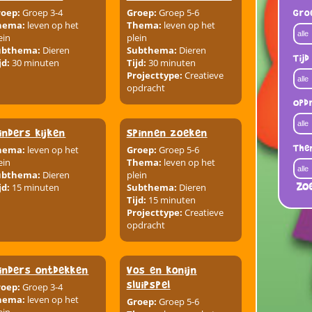
roep:
Groep 3-4
Groep:
Groep 5-6
Gro
hema:
leven op het
Thema:
leven op het
ein
plein
ubthema:
Dieren
Subthema:
Dieren
Tijd
jd:
30 minuten
Tijd:
30 minuten
Projecttype:
Creatieve
opdracht
Opd
linders kijken
Spinnen zoeken
The
hema:
leven op het
Groep:
Groep 5-6
ein
Thema:
leven op het
ubthema:
Dieren
plein
Zo
jd:
15 minuten
Subthema:
Dieren
Tijd:
15 minuten
Projecttype:
Creatieve
opdracht
linders ontdekken
Vos en konijn
sluipspel
roep:
Groep 3-4
hema:
leven op het
Groep:
Groep 5-6