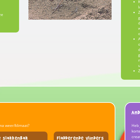
K
l
Z
ze
g
d
w
o
A
o
d
g
n
u
Z
And
ma weer/klimaat?
Heb 
korte
crea
e slakkenbak
Fladderende vlinders