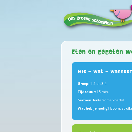
Eten en gegeten w
Wie - wat - wanneer
Groep:
1-2 en 3-4
Tijdsduur:
15 min.
Seizoen:
lente/zomer/herfst
Wat heb je nodig?
Boom, struik