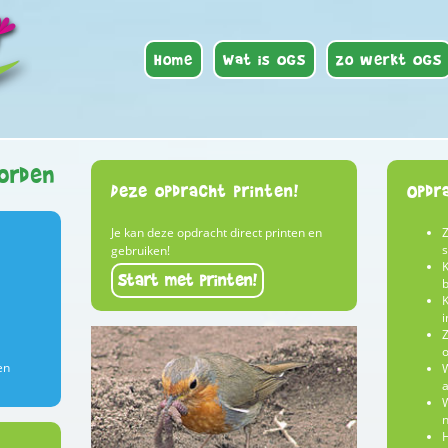
Home
Wat is OGS
Zo werkt OGS
orden
Deze opdracht printen!
Opdr
Je kan deze opdracht direct printen en
s
gebruiken!
K
Start met printen!
b
K
i
Z
o
en
W
a
W
n
H