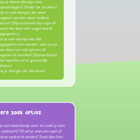
un je kleine diertjes zien
open/vliegen? Onder de struiken?
ijn er ook diertjes die weer
egeten worden door andere
ieren? (Bijvoorbeeld een rups of
orm die door een vogel wordt
pgegeten.)
ls je een diertje was dat
pgegeten kon worden, wat zou je
an doen om niet gezien of
egeten te worden? (Bijvoorbeeld
iet opvallen of er gevaarlijk
itzien.)
ie je diertjes die dat doen?
ere zoek opties
je een kwartiertje over en zoek je een
 opdracht? Of wil je snel een spel of
tieve opdracht vinden? Zoek dan hier.