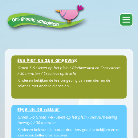
Een dier en zijn omgeving
Groep 5-6 / leven op het plein / Biodiversiteit en Ecosysteem
/ 30 minuten / Creatieve opdracht
Kinderen bekijken de leefomgeving van een dier en de
relaties met andere dieren en…
Elfje uit de natuur
Groep 5-6 Groep 7-8 / leven op het plein / Natuurbeleving
(overige) / 30 minuten
Kinderen beleven de natuur door iets goed te bekijken en er
een woordtellend versje over…