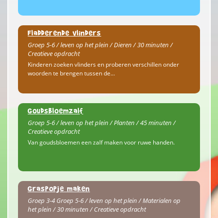
Fladderende vlinders
Groep 5-6 / leven op het plein / Dieren / 30 minuten /
Creatieve opdracht
Kinderen zoeken vlinders en proberen verschillen onder
woorden te brengen tussen de…
Goudsbloemzalf
Groep 5-6 / leven op het plein / Planten / 45 minuten /
Creatieve opdracht
Van goudsbloemen een zalf maken voor ruwe handen.
Graspopje maken
Groep 3-4 Groep 5-6 / leven op het plein / Materialen op
het plein / 30 minuten / Creatieve opdracht