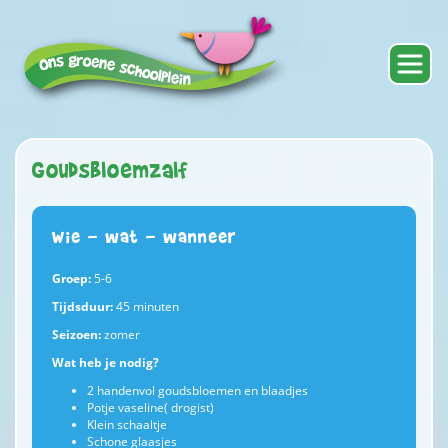
Goudsbloemzalf
Wie - wat - wanneer
Groep:
5-6
Tijdsduur:
45 minuten
Seizoen:
zomer
Wat heb je nodig?
2 handenvol goudsbloemen en blaadjes
Potje vaseline( drogist)
Klein schaaltje
Schone glaasjes