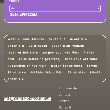
Thema
Zoek opdracht!
weer klimaat seizoen
Groep 5-6
Groep 3-4
Groep 7-8
30 minuten
Regen wind wolken
leven op het plein
zorgen voor het plein
Dieren
Spel
Natuurbeleving (overige)
Creatieve opdracht
Materialen op het plein
water bodem lucht
Bomen
45 minuten
eetbaar schoolplein
15 minuten
Planten
Groep 1-2
Voorwaarden
Contact
onsgroeneschoolplein.nl
Zoeken
Dynamit