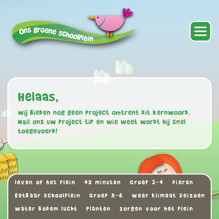
Helaas,
wij bieden nog geen project omtrent dit kernwoord.
Mail ons uw project tip en wie weet wordt hij snel
toegevoerd!
leven op het plein
45 minuten
Groep 3-4
Dieren
Eetbaar schoolplein
Groep 5-6
weer klimaat seizoen
water bodem lucht
Planten
zorgen voor het plein