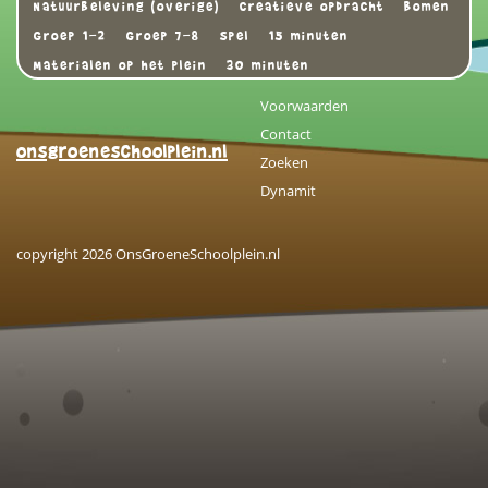
Natuurbeleving (overige)
Creatieve opdracht
Bomen
Groep 1-2
Groep 7-8
Spel
15 minuten
Materialen op het plein
30 minuten
Voorwaarden
Contact
onsgroeneschoolplein.nl
Zoeken
Dynamit
copyright 2026 OnsGroeneSchoolplein.nl