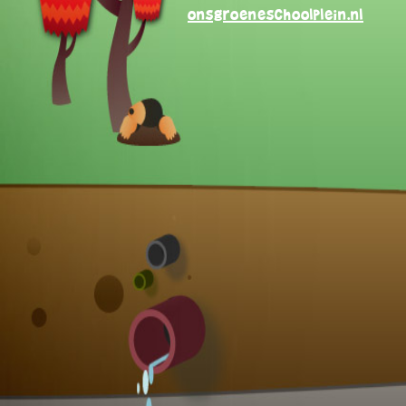
onsgroeneschoolplein.nl