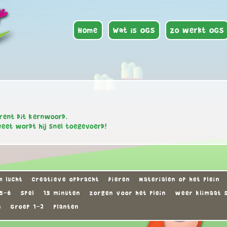
Home
Wat is OGS
Zo werkt OGS
rent dit kernwoord.
weet wordt hij snel toegevoerd!
 lucht
Creatieve opdracht
Dieren
Materialen op het plein
5-6
Spel
15 minuten
zorgen voor het plein
weer klimaat 
n
Groep 1-2
Planten