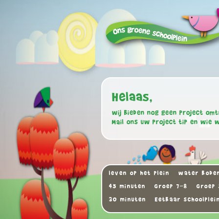
Helaas,
wij bieden nog geen project omt
Mail ons uw project tip en wie 
leven op het plein
water bodem
45 minuten
Groep 7-8
Groep 
30 minuten
Eetbaar schoolplei