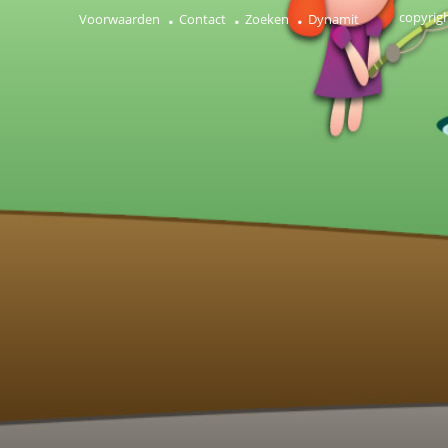
copyrig
Voorwaarden
Contact
Zoeken
Dynamit