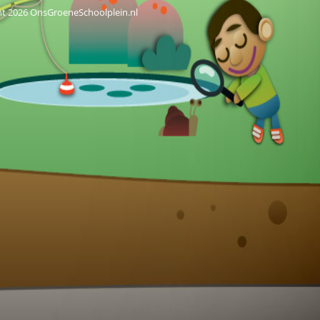
ht 2026 OnsGroeneSchoolplein.nl