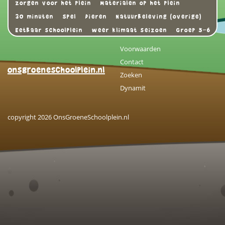
zorgen voor het plein
Materialen op het plein
30 minuten
Spel
Dieren
Natuurbeleving (overige)
Eetbaar schoolplein
weer klimaat seizoen
Groep 5-6
Voorwaarden
Contact
onsgroeneschoolplein.nl
Zoeken
Dynamit
copyright 2026 OnsGroeneSchoolplein.nl