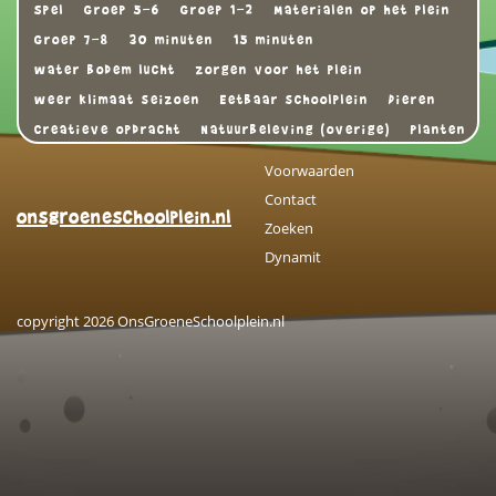
Spel
Groep 5-6
Groep 1-2
Materialen op het plein
Groep 7-8
30 minuten
15 minuten
water bodem lucht
zorgen voor het plein
weer klimaat seizoen
Eetbaar schoolplein
Dieren
Creatieve opdracht
Natuurbeleving (overige)
Planten
Voorwaarden
Contact
onsgroeneschoolplein.nl
Zoeken
Dynamit
copyright 2026 OnsGroeneSchoolplein.nl