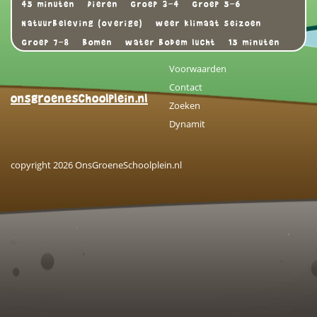
45 minuten
Dieren
Groep 3-4
Groep 5-6
Natuurbeleving (overige)
weer klimaat seizoen
Groep 7-8
Bomen
water bodem lucht
15 minuten
Voorwaarden
Contact
onsgroeneschoolplein.nl
Zoeken
Dynamit
copyright 2026 OnsGroeneSchoolplein.nl