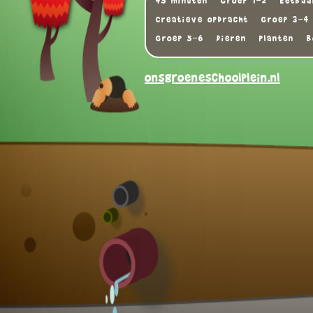
45 minuten
Groep 1-2
Eetbaa
Creatieve opdracht
Groep 3-4
Groep 5-6
Dieren
Planten
B
onsgroeneschoolplein.nl