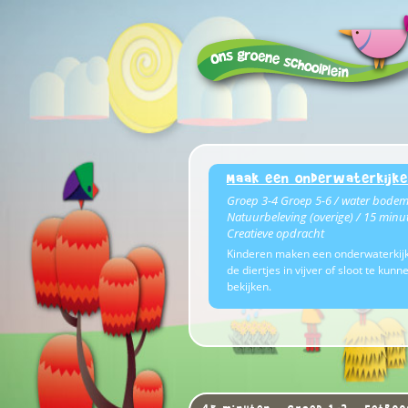
Maak een onderwaterkijke
Groep 3-4 Groep 5-6 / water bodem
Natuurbeleving (overige) / 15 minu
Creatieve opdracht
Kinderen maken een onderwaterkij
de diertjes in vijver of sloot te kunn
bekijken.