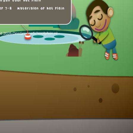
orgen voor het plein
ep 7-8
Materialen op het plein
ht 2026 OnsGroeneSchoolplein.nl