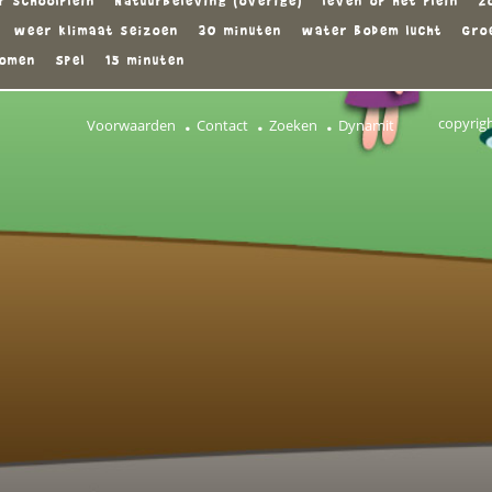
r schoolplein
Natuurbeleving (overige)
leven op het plein
z
weer klimaat seizoen
30 minuten
water bodem lucht
Gro
omen
Spel
15 minuten
copyrig
Voorwaarden
Contact
Zoeken
Dynamit