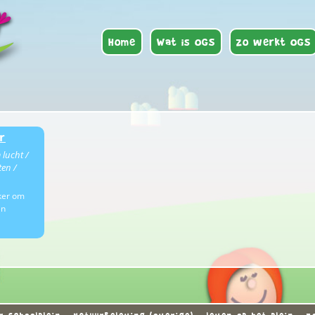
Home
Wat is OGS
Zo werkt OGS
r
 lucht /
ten /
ker om
en