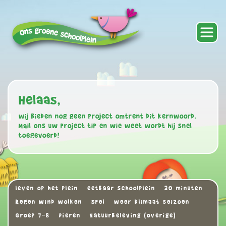
Helaas,
wij bieden nog geen project omtrent dit kernwoord.
Mail ons uw project tip en wie weet wordt hij snel
toegevoerd!
leven op het plein
eetbaar schoolplein
30 minuten
Regen wind wolken
Spel
weer klimaat seizoen
Groep 7-8
Dieren
Natuurbeleving (overige)