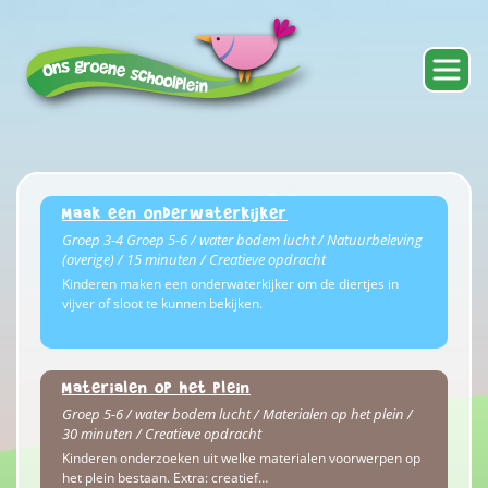
Maak een onderwaterkijker
Groep 3-4 Groep 5-6 / water bodem lucht / Natuurbeleving
(overige) / 15 minuten / Creatieve opdracht
Kinderen maken een onderwaterkijker om de diertjes in
vijver of sloot te kunnen bekijken.
Materialen op het plein
Groep 5-6 / water bodem lucht / Materialen op het plein /
30 minuten / Creatieve opdracht
Kinderen onderzoeken uit welke materialen voorwerpen op
het plein bestaan. Extra: creatief…