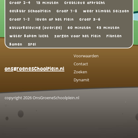
Groep 3-4
15 minuten
Creatieve opdracht
eetbaar schoolplein
Groep 7-8
weer klimaat seizoen
Groep 1-2
leven op het plein
Groep 5-6
Natuurbeleving (overige)
60 minuten
45 minuten
water bodem lucht
zorgen voor het plein
Planten
Bomen
Spel
Voorwaarden
Contact
onsgroeneschoolplein.nl
Zoeken
Dynamit
copyright 2026 OnsGroeneSchoolplein.nl