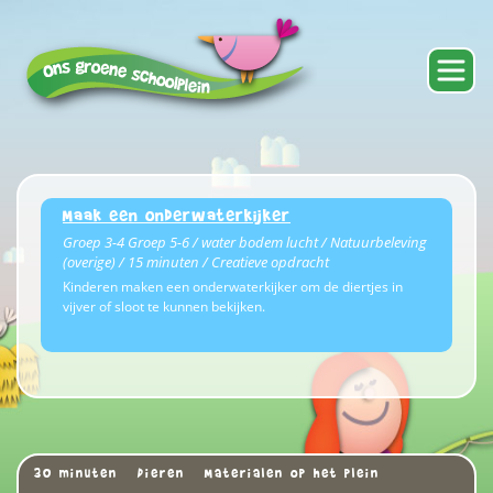
Maak een onderwaterkijker
Groep 3-4 Groep 5-6 / water bodem lucht / Natuurbeleving
(overige) / 15 minuten / Creatieve opdracht
Kinderen maken een onderwaterkijker om de diertjes in
vijver of sloot te kunnen bekijken.
30 minuten
Dieren
Materialen op het plein