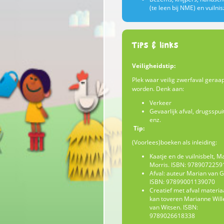
(te leen bij NME) en vuilni
Tips & links
Veiligheidstip:
Plek waar veilig zwerfaval geraa
worden. Denk aan:
Verkeer
Gevaarlijk afval, drugsspui
enz.
Tip:
(Voorlees)boeken als inleiding:
Kaatje en de vuilnisbelt, M
Morris. ISBN: 9789072259
Afval: auteur Marian van G
ISBN: 97899001139070
Creatief met afval materiaa
kan toveren Marianne Wil
van Witsen. ISBN:
9789026618338