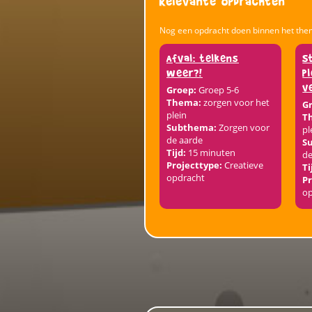
Relevante opdrachten
Nog een opdracht doen binnen het the
Afval: telkens
S
weer?!
p
v
Groep:
Groep 5-6
Thema:
zorgen voor het
G
plein
T
Subthema:
Zorgen voor
pl
de aarde
S
Tijd:
15 minuten
de
Projecttype:
Creatieve
Ti
opdracht
Pr
o