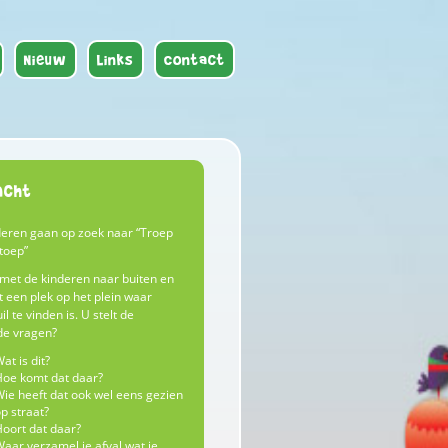
Nieuw
Links
Contact
acht
deren gaan op zoek naar “Troep
toep”
met de kinderen naar buiten en
 een plek op het plein waar
l te vinden is. U stelt de
de vragen?
at is dit?
oe komt dat daar?
ie heeft dat ook wel eens gezien
p straat?
oort dat daar?
aar verzamel je afval wat je