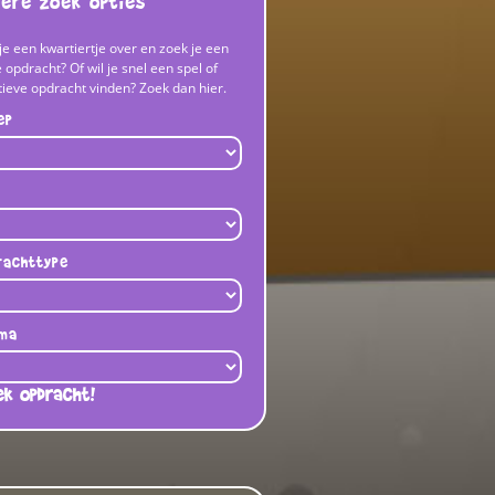
ere zoek opties
je een kwartiertje over en zoek je een
 opdracht? Of wil je snel een spel of
tieve opdracht vinden? Zoek dan hier.
ep
rachttype
ma
ek opdracht!