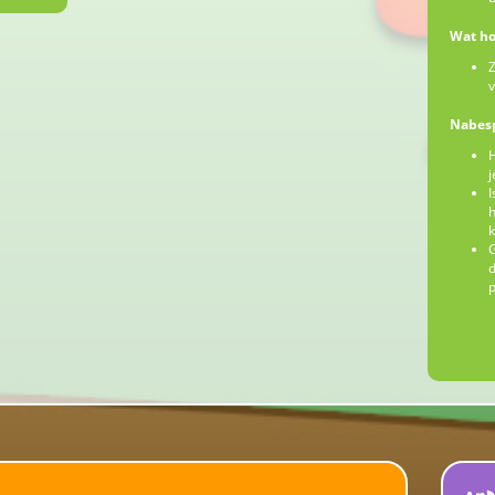
Wat ho
Z
v
Nabes
H
j
I
h
G
d
p