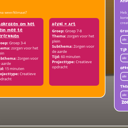
And
ma weer/klimaat?
Heb 
korte
crea
tokrozen om het
Afval = Art
lein mee te
Groep:
Groep 7-8
Gro
erfraaien
Thema:
zorgen voor het
plein
roep:
Groep 3-4
Subthema:
Zorgen voor
hema:
zorgen voor het
Tijd
de aarde
ein
Tijd:
60 minuten
ubthema:
Zorgen voor
Projecttype:
Creatieve
 aarde
opdracht
Opd
jd:
15 minuten
ojecttype:
Creatieve
pdracht
The
Zo