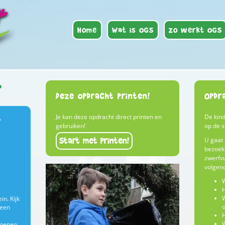
Home
Wat is OGS
Zo werkt OGS
p
Deze opdracht printen!
Opdr
Je kan deze opdracht direct printen en
De kin
r
gebruiken!
op de s
Start met printen!
U gaat 
bezoekt
zwerfvui
volgen
W
H
W
in. Kijk
o
 een
H
W
hoenen