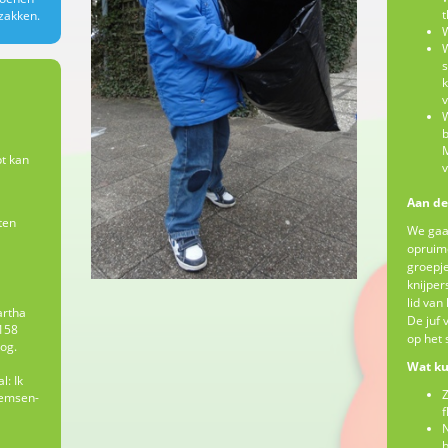
t
szakken.
W
W
s
k
v
W
b
M
pt kan
v
Aan de
ten
We gaan
opruime
groepje
knijper
lid van
artha
De juf 
158
op het 
og.
Wat ku
l: Ik
Z
lemsen-
f
N
b