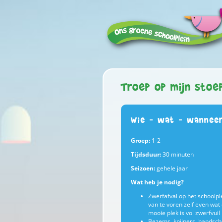
Troep op mijn stoe
Wie – wat – wannee
Groep:
1-2
Tijdsduur:
30 minuten
Seizoen:
gehele jaar
Wat heb je nodig?
Zwerfafval op het schoolple
van te voren zelf even wat
mooie plek is vol zwerfvuil
Bezems, knijpers, handsc