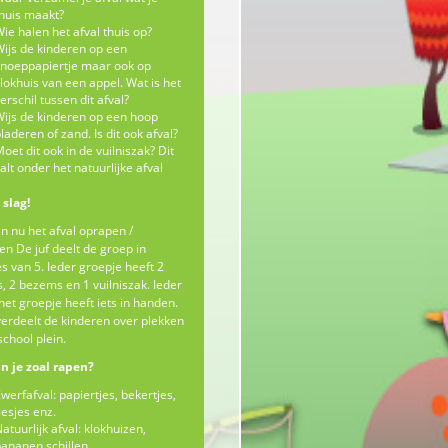
huis maakt?
ie halen het afval thuis op?
ijs de kinderen op een
noeppapiertje maar ook op
lokhuis van een appel. Wat is het
erschil tussen dit afval?
ijs de kinderen op een hoop
laderen of zand. Is dit ook afval?
oet dit ook in de vuilniszak? Dit
alt onder het natuurlijke afval
 slag!
 nu het afval oprapen /
n De juf deelt de groep in
s van 5. Ieder groepje heeft 2
s, 2 bezems en 1 vuilniszak. Ieder
 het groepje heeft iets in handen.
verdeelt de kinderen over plekken
school plein.
n je zoal rapen?
werfafval: papiertjes, bekertjes,
lesjes enz.
atuurlijk afval: klokhuizen,
ananen schillen.