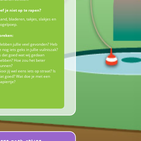
ef je niet op te rapen?
and, bladeren, takjes, slakjes en
ogelpoep.
preken:
ebben jullie veel gevonden? Heb
e nog iets geks in jullie vuilniszak?
s dat goed wat wij gedaan
ebben? Hoe zou het beter
kunnen?
ooi jij wel eens iets op straat? Is
at goed? Wat doe je met een
apiertje?