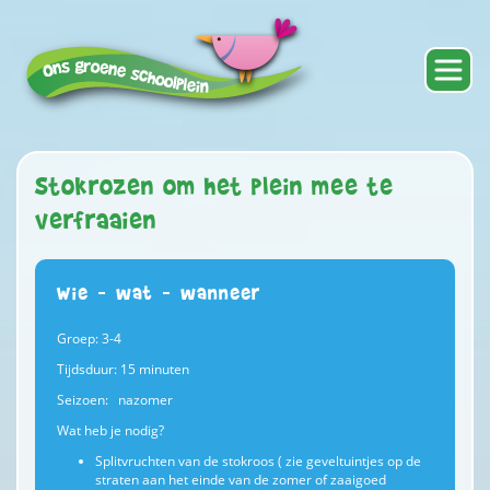
Stokrozen om het plein mee te
verfraaien
Wie – wat – wanneer
Groep: 3-4
Tijdsduur: 15 minuten
Seizoen: nazomer
Wat heb je nodig?
Splitvruchten van de stokroos ( zie geveltuintjes op de
straten aan het einde van de zomer of zaaigoed