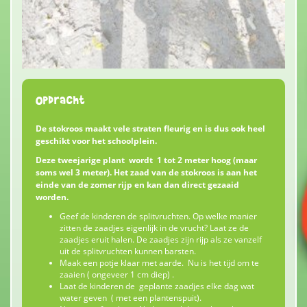
Opdracht
De stokroos maakt vele straten fleurig en is dus ook heel
geschikt voor het schoolplein.
Deze tweejarige plant wordt 1 tot 2 meter hoog (maar
soms wel 3 meter). Het zaad van de stokroos is aan het
einde van de zomer rijp en kan dan direct gezaaid
worden.
Geef de kinderen de splitvruchten. Op welke manier
zitten de zaadjes eigenlijk in de vrucht? Laat ze de
zaadjes eruit halen. De zaadjes zijn rijp als ze vanzelf
uit de splitvruchten kunnen barsten.
Maak een potje klaar met aarde. Nu is het tijd om te
zaaien ( ongeveer 1 cm diep) .
Laat de kinderen de geplante zaadjes elke dag wat
water geven ( met een plantenspuit).