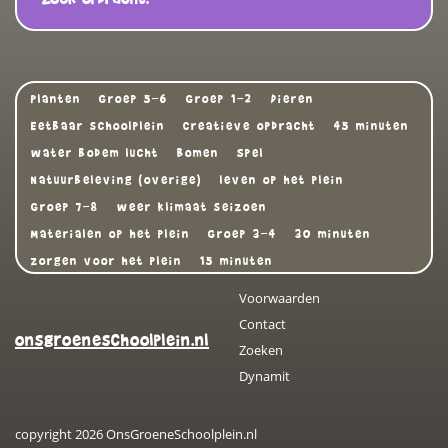
Planten
Groep 5-6
Groep 1-2
Dieren
Eetbaar schoolplein
Creatieve opdracht
45 minuten
water bodem lucht
Bomen
Spel
Natuurbeleving (overige)
leven op het plein
Groep 7-8
weer klimaat seizoen
Materialen op het plein
Groep 3-4
30 minuten
zorgen voor het plein
15 minuten
Voorwaarden
Contact
onsgroeneschoolplein.nl
Zoeken
Dynamit
copyright 2026 OnsGroeneSchoolplein.nl