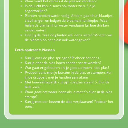
Waar komt het water uit de plassen vandaan?
In de lucht kan je soms ook water zien. Zie je
regenwolken?
Planten hebben water nodig. Anders gaan hun blaadjes
slap hangen en buigen de bloemen hun kopjes. Waar
halen de planten hun water vandaan? En hoe drinken
ze dat water?
Geef jij de thuis de planten wel eens water? Moeten we
de planten op het plein ook water geven?
Extra opdracht: Plassen
Kun jij over de plas springen? Probeer het eens.
Kun je door de plas lopen zonder nat te worden?
Wat gaat er gebeuren als je gaat stampen in de plas?
Probeer eens met je laarzen in de plas te stampen, kun
jij de druppels met je handen aanraken?
Met hoeveel tegelijk kun jij in de plas staan? 5, 8 of de
hele klas?
Waar gaat het water heen als je met z’n allen in de plas
stampt?
Kun jij met een bezem de plas verplaatsen? Probeer het
eens!