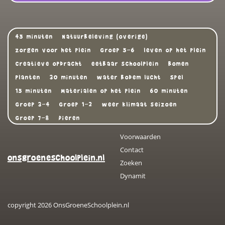
45 minuten
Natuurbeleving (overige)
zorgen voor het plein
Groep 5-6
leven op het plein
Creatieve opdracht
eetbaar schoolplein
Bomen
Planten
30 minuten
water bodem lucht
Spel
15 minuten
Materialen op het plein
60 minuten
Groep 3-4
Groep 1-2
weer klimaat seizoen
Groep 7-8
Dieren
Voorwaarden
Contact
onsgroeneschoolplein.nl
Zoeken
Dynamit
copyright 2026 OnsGroeneSchoolplein.nl