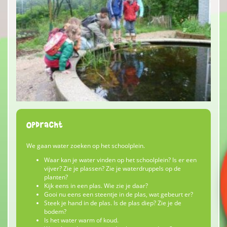
Opdracht
We gaan water zoeken op het schoolplein.
Waar kan je water vinden op het schoolplein? Is er een
vijver? Zie je plassen? Zie je waterdruppels op de
planten?
Kijk eens in een plas. Wie zie je daar?
Gooi nu eens een steentje in de plas, wat gebeurt er?
Steek je hand in de plas. Is de plas diep? Zie je de
bodem?
Is het water warm of koud.