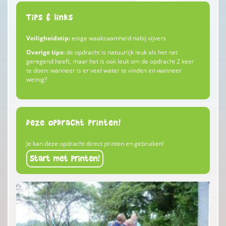
Tips & links
Veiligheidstip:
enige waakzaamheid nabij vijvers
Overige tips:
de opdracht is natuurlijk leuk als het net
geregend heeft, maar het is ook leuk om de opdracht 2 keer
te doen: wanneer is er veel water te vinden en wanneer
weinig?
Deze opdracht printen!
Je kan deze opdracht direct printen en gebruiken!
Start met printen!