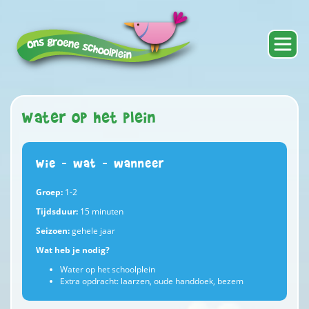
Water op het plein
Wie – wat – wanneer
Groep:
1-2
Tijdsduur:
15 minuten
Seizoen:
gehele jaar
Wat heb je nodig?
Water op het schoolplein
Extra opdracht: laarzen, oude handdoek, bezem