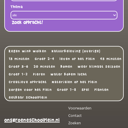
Thema
Zoek opdracht!
Regen wind wolken
Natuurbeleving (overige)
15 minuten
Groep 3-4
leven op het plein
45 minuten
Groep 5-6
30 minuten
Bomen
weer klimaat seizoen
Groep 1-2
Dieren
water bodem lucht
Creatieve opdracht
Materialen op het plein
zorgen voor het plein
Groep 7-8
Spel
Planten
eetbaar schoolplein
Voorwaarden
Contact
onsgroeneschoolplein.nl
Zoeken