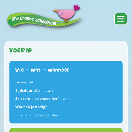
Voelpad
Wie - wat - wanneer
Groep:
3-4
Tijdsduur:
30 minuten
Seizoen:
lente-zomer-herfst-winter
Wat heb je nodig?
1 blinddoek per duo