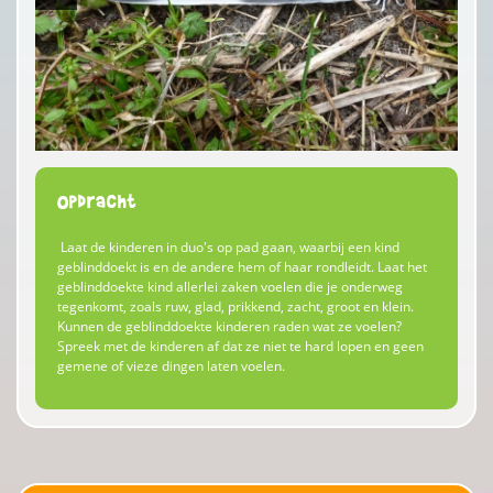
Opdracht
Laat de kinderen in duo's op pad gaan, waarbij een kind
geblinddoekt is en de andere hem of haar rondleidt. Laat het
geblinddoekte kind allerlei zaken voelen die je onderweg
tegenkomt, zoals ruw, glad, prikkend, zacht, groot en klein.
Kunnen de geblinddoekte kinderen raden wat ze voelen?
Spreek met de kinderen af dat ze niet te hard lopen en geen
gemene of vieze dingen laten voelen.