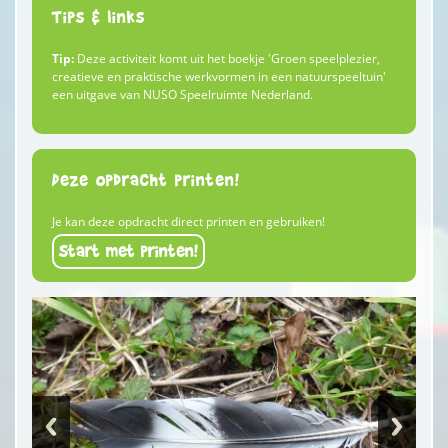
Tips & links
Tip:
Deze activiteit komt uit het boekje 'Groen speelplezier,
creatieve en praktische werkvormen in een natuurspeeltuin'
een uitgave van NUSO Speelruimte Nederland.
Deze opdracht printen!
Je kan deze opdracht direct printen en gebruiken!
Start met printen!