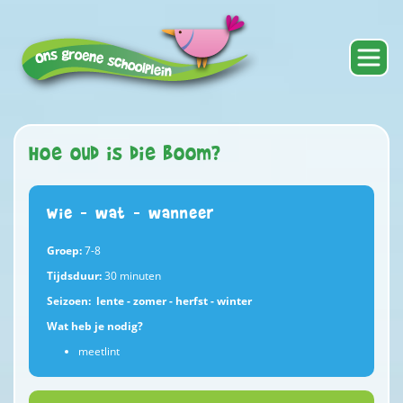
Hoe oud is die boom?
Wie – wat – wanneer
Groep:
7-8
Tijdsduur:
30 minuten
Seizoen: lente - zomer - herfst - winter
Wat heb je nodig?
meetlint