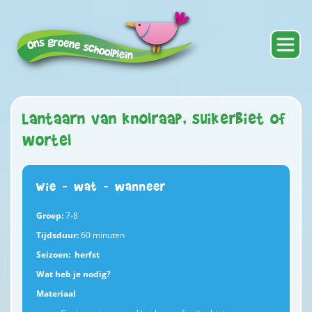
Lantaarn van knolraap, suikerbiet of
wortel
Wie – wat – wanneer
Groep:
7-8
Tijdsduur:
60 minuten
Seizoen: herfst
Wat heb je nodig?
Materiaal