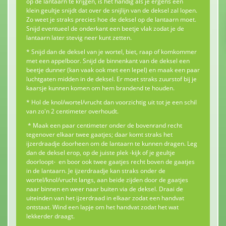
op de lantaarn te krijgen, is het handig als je ergens een
klein geultje snijdt dat over de snijlijn van de deksel zal lopen.
Zo weet je straks precies hoe de deksel op de lantaarn moet.
Snijd eventueel de onderkant een beetje vlak zodat je de
lantaarn later stevig neer kunt zetten.
* Snijd dan de deksel van je wortel, biet, raap of komkommer
met een appelboor. Snijd de binnenkant van de deksel een
beetje dunner (kan vaak ook met een lepel) en maak een paar
luchtgaten midden in de deksel. Er moet straks zuurstof bij je
kaarsje kunnen komen om hem brandend te houden.
* Hol de knol/wortel/vrucht dan voorzichtig uit tot je een schil
van zo'n 2 centimeter overhoudt.
* Maak een paar centimeter onder de bovenrand recht
tegenover elkaar twee gaatjes; daar komt straks het
ijzerdraadje doorheen om de lantaarn te kunnen dragen. Leg
dan de deksel erop, op de juiste plek -kijk of je geultje
doorloopt- en boor ook twee gaatjes recht boven de gaatjes
in de lantaarn. Je ijzerdraadje kan straks onder de
wortel/knol/vrucht langs, aan beide zijden door de gaatjes
naar binnen en weer naar buiten via de deksel. Draai de
uiteinden van het ijzerdraad in elkaar zodat een handvat
ontstaat. Wind een lapje om het handvat zodat het wat
lekkerder draagt.