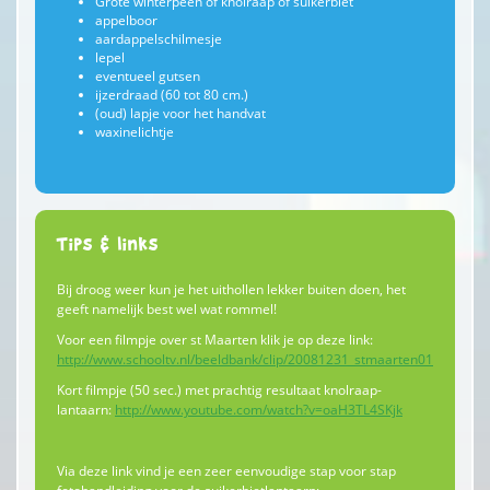
Grote winterpeen of knolraap of suikerbiet
appelboor
aardappelschilmesje
lepel
eventueel gutsen
ijzerdraad (60 tot 80 cm.)
(oud) lapje voor het handvat
waxinelichtje
Tips & links
Bij droog weer kun je het uithollen lekker buiten doen, het
geeft namelijk best wel wat rommel!
Voor een filmpje over st Maarten klik je op deze link:
http://www.schooltv.nl/beeldbank/clip/20081231_stmaarten01
Kort filmpje (50 sec.) met prachtig resultaat knolraap-
lantaarn:
http://www.youtube.com/watch?v=oaH3TL4SKjk
Via deze link vind je een zeer eenvoudige stap voor stap