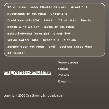
30 minuten
weer klimaat seizoen
Groep 1-2
Materialen op het plein
Groep 5-6
Creatieve opdracht
Dieren
15 minuten
Bomen
Regen wind wolken
leven op het plein
Natuurbeleving (overige)
Groep 3-4
water bodem lucht
Groep 7-8
Planten
zorgen voor het plein
Spel
eetbaar schoolplein
45 minuten
Voorwaarden
Contact
onsgroeneschoolplein.nl
Zoeken
Dynamit
copyright 2026 OnsGroeneSchoolplein.nl