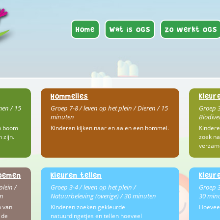
Home
Wat is OGS
Zo werkt OGS
Hommelles
Kleur
men / 15
Groep 7-8 / leven op het plein / Dieren / 15
Groep 3
minuten
Biodive
n boom
Kinderen kijken naar en aaien een hommel.
Kindere
 zijn.
zoek na
verzam
loemen
Kleuren tellen
Kleur
plein /
Groep 3-4 / leven op het plein /
Groep 3
en
Natuurbeleving (overige) / 30 minuten
30 minu
n van
Kinderen zoeken gekleurde
Hoeveel
 de
natuurdingetjes en tellen hoeveel