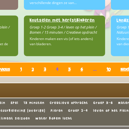
verschillende dingen ze van…
Knutselen met herfstbladeren
Langz
plein /
Groep 1-2 Groep 3-4 / leven op het plein /
Groep 1
Bomen / 15 minuten / Creatieve opdracht
Natuurb
Kinderen maken een vis (of iets anders)
Kindere
et de
van bladeren.
van die
vious
1
2
3
4
5
6
…
10
Nex
ein
Spel
15 minuten
Creatieve opdracht
Groep 5-6
Mater
atuurbeleving (overige)
Dieren
Groep 3-4
leven op het plein
limaat seizoen
water bodem lucht