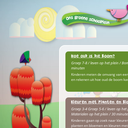
Hoe oud is die boom?
Groep 7-8 / leven op het plein / Bo
minuten
Kinderen meten de omvang van ee
en rekenen uit hoe oud de boom kan
Kleuren met planten en b
Groep 3-4 Groep 5-6 / leven op het 
Materialen op het plein / 30 minut
Kinderen gaan op zoek naar kleure
planten en bloemen en kleuren met