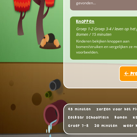
gevonden…
Knoppen
Groep 1-2 Groep 3-4 / leven op het 
Bomen / 15 minuten
Kinderen bekijken knoppen aan
bomen/struiken en vergelijken ze m
voorbeelden.
← Pre
45 minuten
zorgen voor het pl
Eetbaar schoolplein
Bomen
N
Groep 7-8
30 minuten
weer k