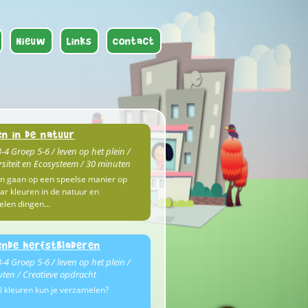
Nieuw
Links
Contact
en in de natuur
-4 Groep 5-6 / leven op het plein /
rsiteit en Ecosysteem / 30 minuten
n gaan op een speelse manier op
ar kleuren in de natuur en
elen dingen…
ende herfstbladeren
-4 Groep 5-6 / leven op het plein /
ten / Creatieve opdracht
 kleuren kun je verzamelen?